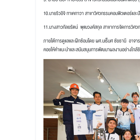
10.นายริวอิจิ ทาเคกาวา สาขาวิศวกรรมคอมพิวเตอร์และ
11.นางสาวกัลยรัตน์ พุฒวงศ์สกุล สาขาการจัดการวิศวก
ภายใต้การดูแลและฝึกซ้อมโดย ผศ.นเร็นศ ชัยธานี อาจารย์จ
คอยให้คำแนะนำและสนับสนุนการพัฒนาผลงานอย่างใกล้ช