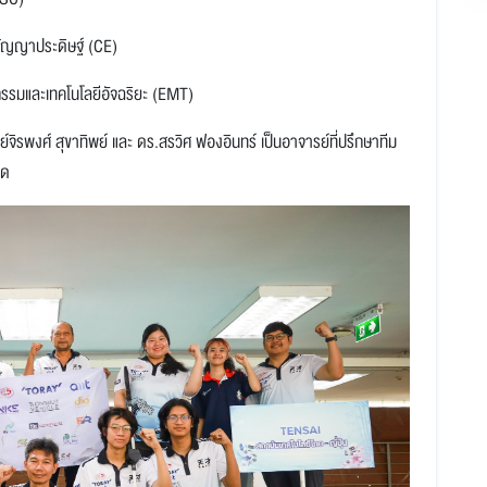
ปัญญาประดิษฐ์ (CE)
รรมและเทคโนโลยีอัจฉริยะ (EMT)
ิรพงศ์ สุขาทิพย์ และ ดร.สรวิศ ฟองอินทร์ เป็นอาจารย์ที่ปรึกษาทีม
ิด