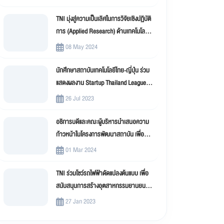
TNI มุ่งสู่ความเป็นเลิศในการวิจัยเชิงปฏิบัติ
การ (Applied Research) ด้านเทคโนโลยี
สารสนเทศ
08 May 2024
นักศึกษาสถาบันเทคโนโลยีไทย-ญี่ปุ่น ร่วม
แสดงผลงาน Startup Thailand League
2023
26 Jul 2023
อธิการบดีและคณะผู้บริหารนำเสนอความ
ก้าวหน้าในโครงการพัฒนาสถาบัน เพื่อขับ
เคลื่อน สถาบันเทคโนโลยีไทย-ญี่ปุ่น (TNI)
01 Mar 2024
สู่มหาวิทยาลัยดิจิทัล
TNI ร่วมโชว์รถไฟฟ้าดัดแปลงต้นแบบ เพื่อ
สนับสนุนการสร้างอุตสาหกรรมยานยนต์
ไฟฟ้าดัดแปลง (EV Conversion)
27 Jan 2023