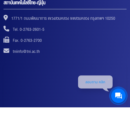
สถาบันเทคโนโลยีไทย-ญี่ปุ่น
1771/1 ถนนพัฒนาการ แขวงสวนหลวง เขตสวนหลวง กรุงเทพฯ 10250
Tel. 0-2763-2601-5
Fax. 0-2763-2700
tniinfo@tni.ac.th
สอบถาม คลิก
© 2018-2019 THAI-NICHI INSTITUTE OF TECHNOLOGY (TNI) ALL RIGHTS RESERVED. |