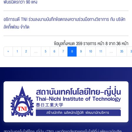
พันธมิตรกว่า 90 แห่ง
อธิการบดี TNI ร่วมลงนามบันทึกข้อตกลงความร่วมมือทางวิชาการ กับ บริษัท
ลัคกี้เฟลม จำกัด
ข้อมูลทั้งหมด 359 รายการ
หน้า 8 จาก 36 หน้า
«
1
2
...
5
6
7
8
9
10
11
...
35
3
สถาบันเทคโนโลยีไทย-ญี่ปุ่น (TNI) มหาวิทยาลัยสายเทคโนโลยีที่มุ่งพัฒนาบัณฑิต