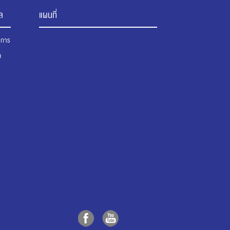
ล
แผนที่
นาการ
ต