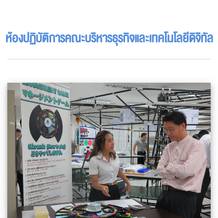
ห้องปฏิบัติการคณะบริหารธุรกิจและเทคโนโลยีดิจิทัล