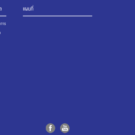
ล
แผนที่
นาการ
ต