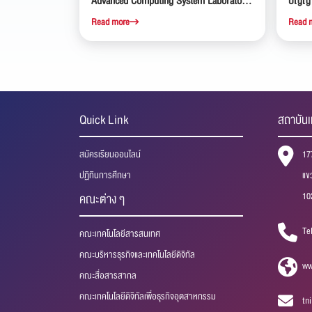
Advanced Computing System Laboratory
ปัญญาป
(ACS LAB) คณะวิศวกรรมศาสตร์ สถาบัน
ฝึกงา
Read more
Read 
เทคโนโลยีไทย-ญี่ปุ่น (TNI) ที่ได้รับทุนศึกษา
ต่อระดับปริญญาโทและปริญญาเอกแบบเต็ม
จำนวน ณ ประเทศญี่ปุ่น
Quick Link
สถาบันเ
สมัครเรียนออนไลน์
17
ปฏิทินการศึกษา
แข
10
คณะต่าง ๆ
Te
คณะเทคโนโลยีสารสนเทศ
คณะบริหารธุรกิจและเทคโนโลยีดิจิทัล
ww
คณะสื่อสารสากล
คณะเทคโนโลยีดิจิทัลเพื่อธุรกิจอุตสาหกรรม
tn