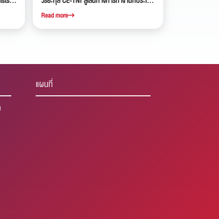
ists
วิริยะกุล CE-TNI สู่เส้นทางการทำงานที่ประเทศ
่ยนกับ
ญี่ปุ่น
Read more
แผนที่
1