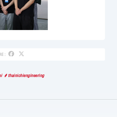
E :
ni
# thainichiengineering