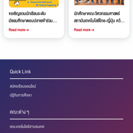
ขอเชิญชวนนักเรียนระดับ
นักศึกษาคณะวิศวกรรมศาสตร์
มัธยมศึกษาตอนปลายเข้าร่วม
สถาบันเทคโนโลยีไทย-ญี่ปุ่น คว้า
กิจกรรม Eco-Engineers
รางวัลชมเชยจากการแข่งขัน K-
Read more
Read more
Hackathon: Minimizing Plastic
Engineering World
Waste
Competition x CADFEM 2026
Quick Link
สมัครเรียนออนไลน์
ปฏิทินการศึกษา
คณะต่าง ๆ
คณะเทคโนโลยีสารสนเทศ