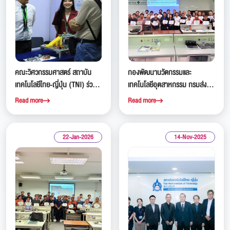
คณะวิศวกรรมศาสตร์ สถาบัน
กองพัฒนานวัตกรรมและ
เทคโนโลยีไทย-ญี่ปุ่น (TNI) ร่วม
เทคโนโลยีอุตสาหกรรม กรมส่ง
ออกบูธในงาน ASEAN TOOLS
เสริมอุตสาหกรรม ได้จัดอบรมเชิง
Read more
Read more
EXPO 2026 ณ ศูนย์การประชุม
ปฏิบัติการ หลักสูตรพัฒนา
แห่งชาติสิริกิต์
บุคลากรไปสู่ช่างเทคนิคซ่อมบำรุง
รถยนต์ไฟฟ้า รุ่นที่ 2 ณ สถาบัน
22-Jan-2026
14-Nov-2025
เทคโนโลยีไทย-ญี่ปุ่น