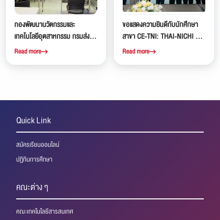
กองพัฒนานวัตกรรมและ
ขอแสดงความยินดีกับนักศึกษา
เทคโนโลยีอุตสาหกรรม กรมส่ง
สาขา CE-TNI: THAI-NICHI ที่ได้
เสริมอุตสาหกรรม ได้จัดอบรมเชิง
รับรางวัลรองชนะเลิศอันดับ 2
Read more
Read more
ปฏิบัติการ หลักสูตรพัฒนา
จากการแข่งขัน Digital Design
บุคลากรไปสู่ช่างติดตั้งและซ่อม
Camp
บำรุงสถานีอัดประจุไฟฟ้า ณ
สถาบันเทคโนโลยีไทย-ญี่ปุ่น
Quick Link
สมัครเรียนออนไลน์
ปฏิทินการศึกษา
คณะต่าง ๆ
คณะเทคโนโลยีสารสนเทศ