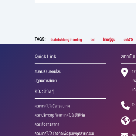
TAGS:
thainichiengineering
tni
ไทยญี่ปุ่น
dek70
Quick Link
สถาบันเ
สมัครเรียนออนไลน์
17
ปฏิทินการศึกษา
แข
10
คณะต่าง ๆ
Te
คณะเทคโนโลยีสารสนเทศ
คณะบริหารธุรกิจและเทคโนโลยีดิจิทัล
ww
คณะสื่อสารสากล
คณะเทคโนโลยีดิจิทัลเพื่อธุรกิจอุตสาหกรรม
tn