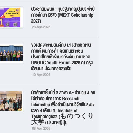
ประชาสัมพันธ์ : ทุนรัฐบาลญี่ปุ่นประจำปี
การศึกษา 2570 (MEXT Scholarship
2027)
23-Apr-2026
ขอแสดงความยินดีกับ นางสาวชญานิ
กานต์ เจนการค้า ตัวแทนเยาวชน
ประเทศไทยเข้าร่วมเวทีระดับนานาชาติ
UNODC Youth Forum 2026 ณ กรุง
เวียนนา ประเทศออสเตรีย
10-Apr-2026
นักศึกษาชั้นปีที่ 3 สาขา AE จำนวน 4 คน
ได้เข้าร่วมโครงการ Research
Internship เพื่อดำเนินงานวิจัยเป็นระยะ
เวลา 4 เดือน ณ Institute of
Technologists (ものつくり
大学) ประเทศญี่ปุ่น
03-Apr-2026