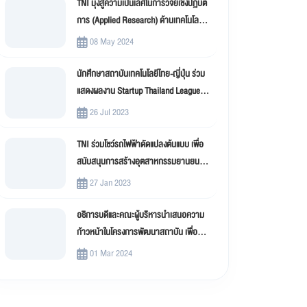
TNI มุ่งสู่ความเป็นเลิศในการวิจัยเชิงปฏิบัติ
การ (Applied Research) ด้านเทคโนโลยี
สารสนเทศ
08 May 2024
นักศึกษาสถาบันเทคโนโลยีไทย-ญี่ปุ่น ร่วม
แสดงผลงาน Startup Thailand League
2023
26 Jul 2023
TNI ร่วมโชว์รถไฟฟ้าดัดแปลงต้นแบบ เพื่อ
สนับสนุนการสร้างอุตสาหกรรมยานยนต์
ไฟฟ้าดัดแปลง (EV Conversion)
27 Jan 2023
อธิการบดีและคณะผู้บริหารนำเสนอความ
ก้าวหน้าในโครงการพัฒนาสถาบัน เพื่อขับ
เคลื่อน สถาบันเทคโนโลยีไทย-ญี่ปุ่น (TNI)
01 Mar 2024
สู่มหาวิทยาลัยดิจิทัล