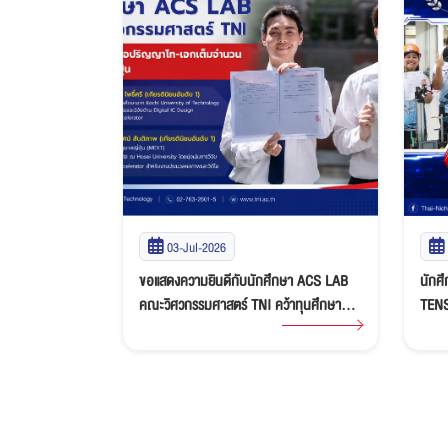
03-Jul-2026
ร์ TNI คว้า
ขอแสดงความยินดีกับนักศึกษา ACS LAB
นักศ
ineering World
คณะวิศวกรรมศาสตร์ TNI คว้าทุนศึกษาต่อ
TENSA
Ansys
ปริญญาโท-เอกเต็มจำนวน ณ ประเทศญี่ปุ่น
เงิน
vate” Student
Thai