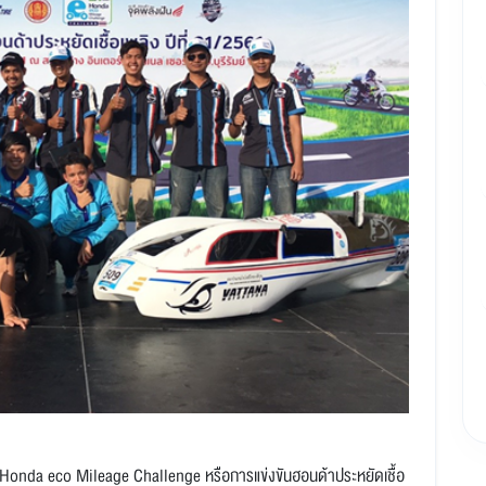
น Honda eco Mileage Challenge หรือการแข่งขันฮอนด้าประหยัดเชื้อ