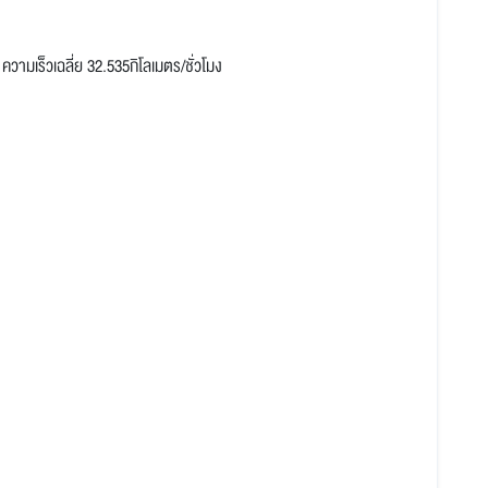
วามเร็วเฉลี่ย 32.535กิโลเมตร/ชั่วโมง