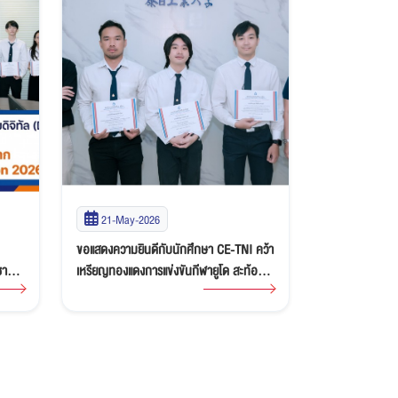
21-May-2026
19-May-2
ขอแสดงความยินดีกับนักศึกษา CE-TNI คว้า
นักศึกษา EE-T
าติ
เหรียญทองแดงการแข่งขันกีฬายูโด สะท้อน
Karakuri Cont
ศักยภาพด้านกีฬาและความมุ่งมั่นของ
2026
เยาวชนรุ่นใหม่