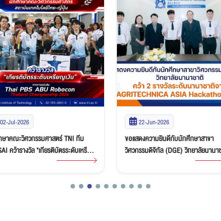
02-Jul-2026
22-Jun-2026
ึกษาคณะวิศวกรรมศาสตร์ TNI ทีม
ขอแสดงความยินดีกับนักศึกษาสาขา
I คว้ารางวัล "เกียรติบัตรระดับเหรียญ
วิศวกรรมดิจิทัล (DGE) วิทยาลัยนานาช
" ศึกหุ่นยนต์ Thai PBS ABU Robocon
คว้า 2 รางวัลระดับนานาชาติจาก
land Championship 2026
AGRITECHNICA ASIA Hackathon 