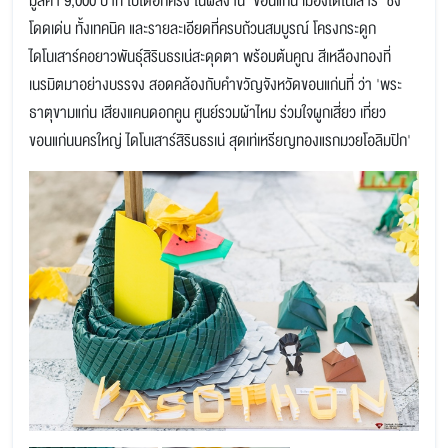
มูลค่า 9,000 บาท ไปได้อีกครั้ง ในผลงาน 'ขอนแก่น เมืองไดโนเสาร์' ซึ่ง
โดดเด่น ทั้งเทคนิค และรายละเอียดที่ครบถ้วนสมบูรณ์ โครงกระดูก
ไดโนเสาร์คอยาวพันธุ์สิรินธรเน่สะดุดตา พร้อมต้นคูณ สีเหลืองทองที่
เนรมิตมาอย่างบรรจง สอดคล้องกับคำขวัญจังหวัดขอนแก่นที่ ว่า 'พระ
ธาตุขามแก่น เสียงแคนดอกคูน ศูนย์รวมผ้าไหม ร่วมใจผูกเสี่ยว เที่ยว
ขอนแก่นนครใหญ่ ไดโนเสาร์สิรินธรเน่ สุดเท่เหรียญทองแรกมวยโอลิมปิก'