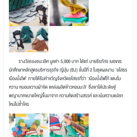
รางวัลรองชนะเลิศ มูลค่า 5,000 บาท ได้แก่ นายธีรภัทร เมฆขจร
นักศึกษาหลักสูตรบริหารธุรกิจ ญีปุ่น (BJ) ชั้นปีที่ 2 ในชุดผลงาน 'ยโสธร
เมืองบั้งไฟ' ภายใต้ธีมคำขวัญจังหวัดยโสธรที่ว่า 'เมืองบั้งไฟโก้ แตงโม
หวาน หมอนขวานผ้าขิด แหล่งผลิตข้าวหอมมะลิ' ซึ่งเขาได้ประดิษฐ์
พญานาคขนาดใหญ่ขึ้นมาจาก ความคิดสร้างสรรค์ และเน้นความแปลก
ใหม่ไม่ซ้ำใคร