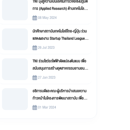
TNI มุ่งสู่ความเป็นเลิศในการวิจัยเชิงปฏิบัติ
การ (Applied Research) ด้านเทคโนโลยี
สารสนเทศ
08 May 2024
นักศึกษาสถาบันเทคโนโลยีไทย-ญี่ปุ่น ร่วม
แสดงผลงาน Startup Thailand League
2023
26 Jul 2023
TNI ร่วมโชว์รถไฟฟ้าดัดแปลงต้นแบบ เพื่อ
สนับสนุนการสร้างอุตสาหกรรมยานยนต์
ไฟฟ้าดัดแปลง (EV Conversion)
27 Jan 2023
อธิการบดีและคณะผู้บริหารนำเสนอความ
ก้าวหน้าในโครงการพัฒนาสถาบัน เพื่อขับ
เคลื่อน สถาบันเทคโนโลยีไทย-ญี่ปุ่น (TNI)
01 Mar 2024
สู่มหาวิทยาลัยดิจิทัล