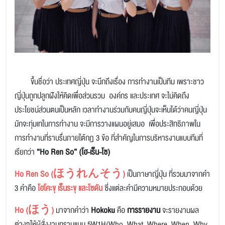
ขึ้นชื่อว่า ประเทศญี่ปุ่น จะนึกถึงเรื่อง การทำงานเป็นทีม เพราะชาว
ญี่ปุ่นถูกปลูกฝังให้คิดเพื่อส่วนรวม องค์กร และประเทศ จะไม่คิดถึง
ประโยชน์ส่วนตนเป็นหลัก เวลาทำงานร่วมกับคนญี่ปุ่นจะเห็นได้ว่าคนญี่ปุ่น
มักจะทุ่มเทในการทำงาน จะมีการวางแผนอยู่เสมอ เพื่อประสิทธิภาพใน
การทํางานที่ราบรื่นภายใต้กฏ 3 ข้อ ที่สำคัญในการบริหารงานแบบทีมที่
เรียกว่า
“Ho Ren So” (โฮ-เร็น-โซ)
Ho Ren So (ほうれんそう)
เป็นภาษาญี่ปุ่น ที่รวมมาจากคำ
3 คำคือ
โฮโคะขุ เร็นระขุ และโซดัน
ซึ่งแต่ละคำมีความหมายประกอบด้วย
Ho (ほう)
มาจากคำว่า
Hokoku
คือ
การรายงาน
จะรายงานผล
ต่างๆให้ผู้สั่งงานทราบแบบ 5W1H(Who, What, Where, When ,Why