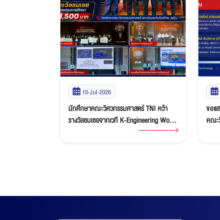
10-Jul-2026
า นักศึกษาสาขา
นักศึกษาคณะวิศวกรรมศาสตร์ TNI คว้า
ขอแส
้า 2 เหรียญทอง
รางวัลชมเชยจากเวที K-Engineering World
คณะว
TT Virtual
Competition x CADFEM: Ansys
ปริญ
mpionship
Discovery “Ideate & Innovate” Student
Competition 2026