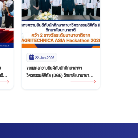
22-Jun-2026
21-May-2
ม
ขอแสดงความยินดีกับนักศึกษาสาขา
ขอแสดงความยิน
เหรียญ
วิศวกรรมดิจิทัล (DGE) วิทยาลัยนานาชาติ
เหรียญทองแดงกา
bocon
คว้า 2 รางวัลระดับนานาชาติจาก
ศักยภาพด้านกีฬ
AGRITECHNICA ASIA Hackathon 2026
เยาวชนรุ่นใหม่