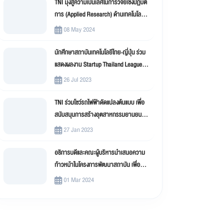
TNI มุ่งสู่ความเป็นเลิศในการวิจัยเชิงปฏิบัติ
การ (Applied Research) ด้านเทคโนโลยี
สารสนเทศ
08 May 2024
นักศึกษาสถาบันเทคโนโลยีไทย-ญี่ปุ่น ร่วม
แสดงผลงาน Startup Thailand League
2023
26 Jul 2023
TNI ร่วมโชว์รถไฟฟ้าดัดแปลงต้นแบบ เพื่อ
สนับสนุนการสร้างอุตสาหกรรมยานยนต์
ไฟฟ้าดัดแปลง (EV Conversion)
27 Jan 2023
อธิการบดีและคณะผู้บริหารนำเสนอความ
ก้าวหน้าในโครงการพัฒนาสถาบัน เพื่อขับ
เคลื่อน สถาบันเทคโนโลยีไทย-ญี่ปุ่น (TNI)
01 Mar 2024
สู่มหาวิทยาลัยดิจิทัล