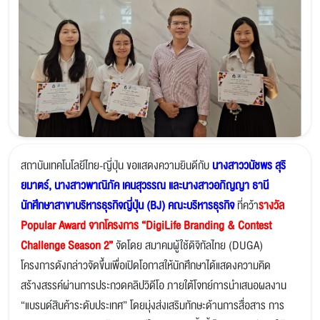
สถาบันเทคโนโลยีไทย-ญี่ปุ่น ขอแสดงความยินดีกับ
นางสาววนัชพร สุริ
ยมาตร์, นางสาวพาณิภัค เคนสุวรรณ และนางสาวอภิญญา ธานี
นักศึกษาสาขาบริหารธุรกิจญี่ปุ่น (BJ) คณะบริหารธุรกิจ
ที่คว้า
รางวัล
Popular Award จากโครงการ “DigiLife Branding & Contest
Challenge Season 2”
จัดโดย สมาคมผู้ใช้ดิจิทัลไทย (DUGA)
โครงการดังกล่าวจัดขึ้นเพื่อเปิดโอกาสให้นักศึกษาได้แสดงความคิด
สร้างสรรค์ผ่านการประกวดคลิปวิดีโอ ภายใต้โจทย์การนำเสนอผลงาน
“แบรนด์สินค้าระดับประเทศ” โดยมุ่งส่งเสริมทักษะด้านการสื่อสาร การ