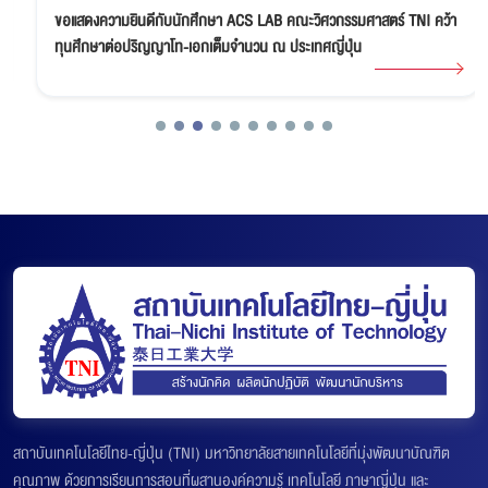
ขอแสดงความยินดีกับนักศึกษา ACS LAB คณะวิศวกรรมศาสตร์ TNI คว้า
ทุนศึกษาต่อปริญญาโท-เอกเต็มจำนวน ณ ประเทศญี่ปุ่น
สถาบันเทคโนโลยีไทย-ญี่ปุ่น (TNI) มหาวิทยาลัยสายเทคโนโลยีที่มุ่งพัฒนาบัณฑิต
คุณภาพ ด้วยการเรียนการสอนที่ผสานองค์ความรู้ เทคโนโลยี ภาษาญี่ปุ่น และ