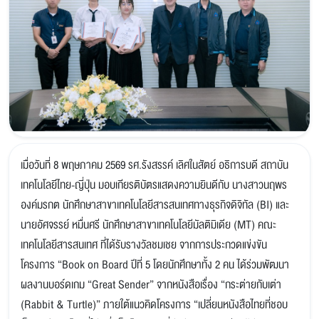
เมื่อวันที่ 8 พฤษภาคม 2569 รศ.รังสรรค์ เลิศในสัตย์ อธิการบดี สถาบัน
เทคโนโลยีไทย-ญี่ปุ่น มอบเกียรติบัตรแสดงความยินดีกับ นางสาวนฤพร
องค์มรกต นักศึกษาสาขาเทคโนโลยีสารสนเทศทางธุรกิจดิจิทัล (BI) และ
นายอัศจรรย์ หมื่นศรี นักศึกษาสาขาเทคโนโลยีมัลติมิเดีย (MT) คณะ
เทคโนโลยีสารสนเทศ ที่ได้รับรางวัลชมเชย จากการประกวดแข่งขัน
โครงการ “Book on Board ปีที่ 5 โดยนักศึกษาทั้ง 2 คน ได้ร่วมพัฒนา
ผลงานบอร์ดเกม “Great Sender” จากหนังสือเรื่อง “กระต่ายกับเต่า
(Rabbit & Turtle)” ภายใต้แนวคิดโครงการ “เปลี่ยนหนังสือไทยที่ชอบ