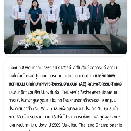
เมื่อวันที่ 8 พฤษภาคม 2569 รศ.รังสรรค์ เลิศในสัตย์ อธิการบดี สถาบัน
เทคโนโลยีไทย-ญี่ปุ่น มอบเกียรติบัตรแสดงความยินดีแก่
นายหัตถิเทพ
ซอทท์มันน์ นักศึกษาสาขาวิศวกรรมยานยนต์ (AE) คณะวิศวกรรมศาสตร์
และสมาชิกชมรมศิลปะป้องกันตัว (TNI.MAC) ที่สร้างผลงานโดดเด่นใน
การแข่งขันกีฬายูยิตสูระดับประเทศ โดยสามารถคว้ารางวัลเหรียญเงิน
ประเภทเนวาซ่า (Ne-Waza) และเหรียญทองแดง ประเภท No-Gi รุ่นน้ำ
หนัก 69 กิโลกรัม ชาย อายุ 18 ปีขึ้นไป จากการแข่งขัน กีฬายูยิตสูชิงชนะ
เลิศแห่งประเทศไทย ประจำปี 2569 (Ju-Jitsu Thailand Championship