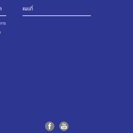
ล
แผนที่
นาการ
ต