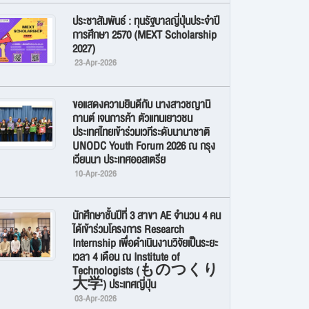
ประชาสัมพันธ์ : ทุนรัฐบาลญี่ปุ่นประจำปี
การศึกษา 2570 (MEXT Scholarship
2027)
23-Apr-2026
ขอแสดงความยินดีกับ นางสาวชญานิ
กานต์ เจนการค้า ตัวแทนเยาวชน
ประเทศไทยเข้าร่วมเวทีระดับนานาชาติ
UNODC Youth Forum 2026 ณ กรุง
เวียนนา ประเทศออสเตรีย
10-Apr-2026
นักศึกษาชั้นปีที่ 3 สาขา AE จำนวน 4 คน
ได้เข้าร่วมโครงการ Research
Internship เพื่อดำเนินงานวิจัยเป็นระยะ
เวลา 4 เดือน ณ Institute of
Technologists (ものつくり
大学) ประเทศญี่ปุ่น
03-Apr-2026