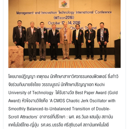
โดยนายปฏิญญา เกตุทอง นักศึกษาสาขาวิศวกรรมคอมพิวเต​อร์​​ ซึ่งทำ​วิ​​
จัยร่วมกับนายชัชไชย วรรณบูรณ์ นักศึกษาปริญญาเอก ​Kochi
University of Technology ได้รับรางวัล Best Paper Award (Gold
Award) หัวข้องานวิจัยคือ 'A CMOS Chaotic Jerk Oscillator with
Smoothly Balanced-to-Unbalanced Transition of Double-
Scroll Attractors' อาจารย์ที่ปรึกษา : ผศ. ดร.วิมล แสนอุ้ม ​สถาบัน
เทคโนโลยีไทย-ญี่ปุ่น ​ รศ.ดร.บรรลือ ศรีสุชินวงศ์ สถาบันเทคโนโลยี