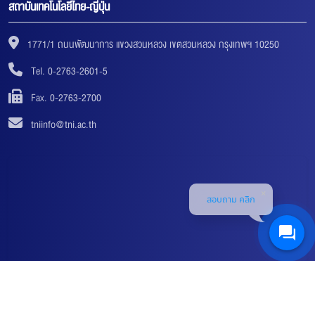
สถาบันเทคโนโลยีไทย-ญี่ปุ่น
1771/1 ถนนพัฒนาการ แขวงสวนหลวง เขตสวนหลวง กรุงเทพฯ 10250
Tel. 0-2763-2601-5
Fax. 0-2763-2700
tniinfo@tni.ac.th
สอบถาม คลิก
© 2018-2019 THAI-NICHI INSTITUTE OF TECHNOLOGY (TNI) ALL RIGHTS RESERVED. |