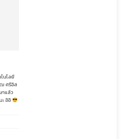
โนโลยี
ฒ ศรีอิส
าษาแล้ว
ะ อิอิ