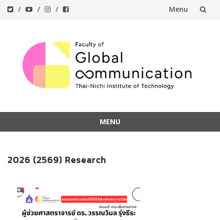
Menu
Skip
to
content
MENU
Skip
to
2026 (2569) Research
content