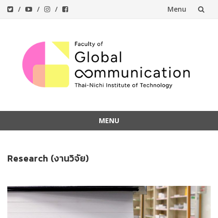
Menu
Skip
to
content
MENU
Skip
to
Research (งานวิจัย)
content