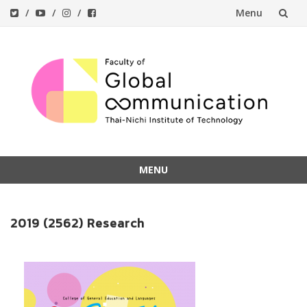
Menu
Skip
to
content
MENU
Skip
to
2019 (2562) Research
content