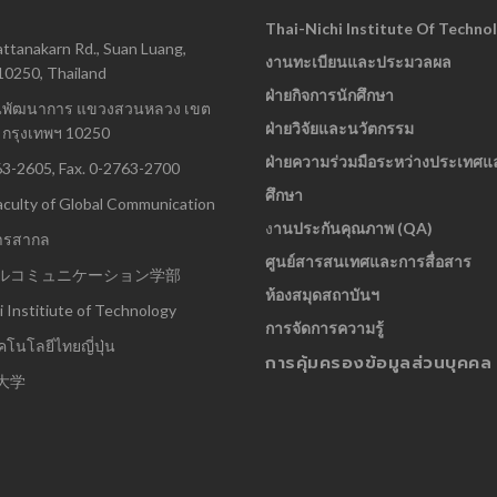
Thai-Nichi Institute Of Techno
ttanakarn Rd., Suan Luang,
งานทะเบียนและประมวลผล
10250, Thailand
ฝ่ายกิจการนักศึกษา
นพัฒนาการ แขวงสวนหลวง เขต
ฝ่ายวิจัยและนวัตกรรม
กรุงเทพฯ 10250
ฝ่ายความร่วมมือระหว่างประเทศแ
63-2605, Fax. 0-2763-2700
ศึกษา
culty of Global Communication
ง
านประกันคุณภาพ (QA)
ารสากล
ศูนย์สารสนเทศและการสื่อสาร
ルコミュニケーション学部
ห้องสมุดสถาบันฯ
i Institiute of Technology
การจัดการความรู้
โนโลยีไทยญี่ปุ่น
การคุ้มครองข้อมูลส่วนบุคคล
大学