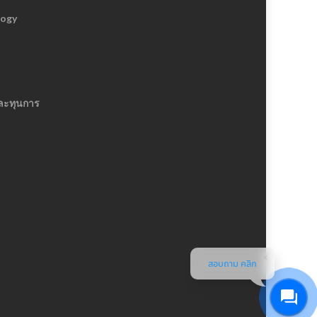
logy
ละทุนการ
สอบถาม คลิก