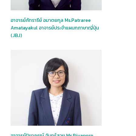
อาจารย์ภัทรารีย์ อมาตยกุล Ms.Patraree
Amatayakul อาจารย์ประจำแผนกภาษาญี่ปุ่น
(JBJ)
อาจารย์ปิยาภรณ์ จันทร์สวย Ms.Piyaporn