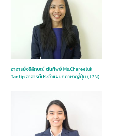
อาจารย์จรีลักษณ์ ตันทิพย์ Ms.Chareeluk
Tantip อาจารย์ประจำแผนกภาษาญี่ปุ่น (JPN)