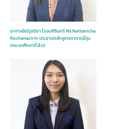
อาจารย์ณัฐณิชา โรจนศิรินทร์ Ms.Nattanicha
Rochanacirin ประธานหลักสูตรภาษาญี่ปุ่น
(หมวดศึกษาทั่วไป)