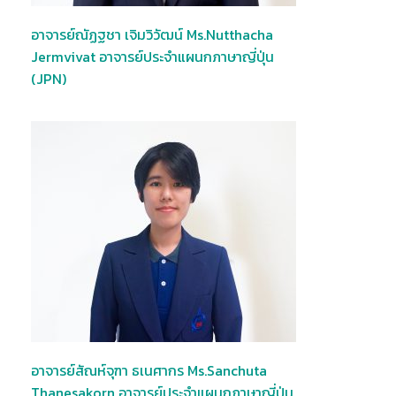
อาจารย์ณัฏฐชา เจิมวิวัฒน์ Ms.Nutthacha
Jermvivat อาจารย์ประจำแผนกภาษาญี่ปุ่น
(JPN)
อาจารย์สัณห์จุฑา ธเนศากร Ms.Sanchuta
Thanesakorn อาจารย์ประจำแผนกภาษาญี่ปุ่น