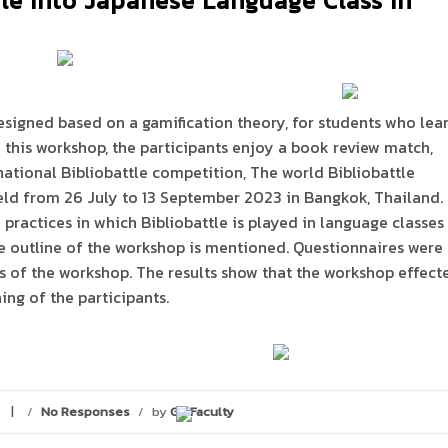
tle into Japanese Language Class in
 designed based on a gamification theory, for students who lea
 this workshop, the participants enjoy a book review match,
rnational Bibliobattle competition, The world Bibliobattle
d from 26 July to 13 September 2023 in Bangkok, Thailand. F
 practices in which Bibliobattle is played in language classes
e outline of the workshop is mentioned. Questionnaires were
s of the workshop. The results show that the workshop effect
ing of the participants.
/
No Responses
/
by
GC Faculty