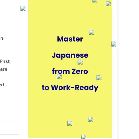
rn
irst,
 are
ed