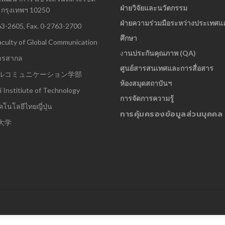
ฝ่ายวิจัยและนวัตกรรม
กรุงเทพฯ 10250
ฝ่ายความร่วมมือระหว่างประเทศแ
63-2605, Fax. 0-2763-2700
ศึกษา
culty of Global Communication
ง
านประกันคุณภาพ (QA)
ารสากล
ศูนย์สารสนเทศและการสื่อสาร
ルコミュニケーション学部
ห้องสมุดสถาบันฯ
i Institiute of Technology
การจัดการความรู้
โนโลยีไทยญี่ปุ่น
การคุ้มครองข้อมูลส่วนบุคคล
大学