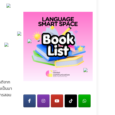
ยรติจาก
มเป็นมา
นการสอน