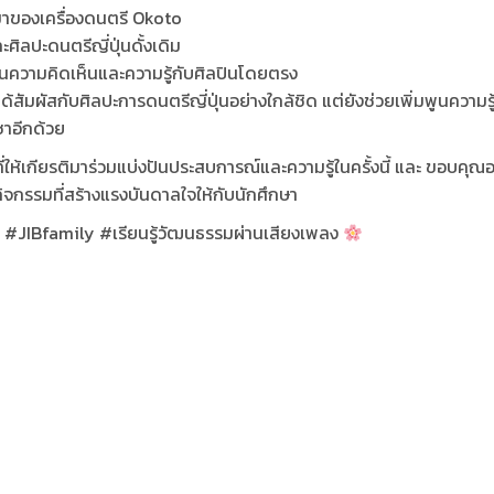
มาของเครื่องดนตรี Okoto
ิลปะดนตรีญี่ปุ่นดั้งเดิม
ยนความคิดเห็นและความรู้กับศิลปินโดยตรง
ด้สัมผัสกับศิลปะการดนตรีญี่ปุ่นอย่างใกล้ชิด แต่ยังช่วยเพิ่มพูนความร
ชาอีกด้วย
ห้เกียรติมาร่วมแบ่งปันประสบการณ์และความรู้ในครั้งนี้ และ ขอบคุณอ
จกรรมที่สร้างแรงบันดาลใจให้กับนักศึกษา
IBfamily #เรียนรู้วัฒนธรรมผ่านเสียงเพลง