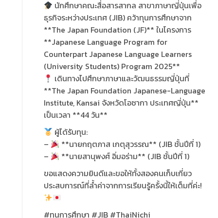
นักศึกษาคณะสื่อสารสากล สาขาภาษาญี่ปุ่นเพื่อ
ธุรกิจระหว่างประเทศ (JIB) คว้าทุนการศึกษาจาก
**The Japan Foundation (JF)** ในโครงการ
**Japanese Language Program for
Counterpart Japanese Language Learners
(University Students) Program 2025**
เดินทางไปศึกษาภาษาและวัฒนธรรมญี่ปุ่นที่
**The Japan Foundation Japanese-Language
Institute, Kansai จังหวัดโอซากา ประเทศญี่ปุ่น**
เป็นเวลา **44 วัน**
ผู้ได้รับทุน:
–
**นายกฤตภาส เกตุสุวรรณ** (JIB ชั้นปีที่ 1)
–
**นายสานุพงศ์ อิ่มอร่าม** (JIB ชั้นปีที่ 1)
ขอแสดงความยินดีและขอให้ทั้งสองคนเก็บเกี่ยว
ประสบการณ์ที่ล้ำค่าจากการเรียนรู้ครั้งนี้ให้เต็มที่ค่ะ!
#ทุนการศึกษา #JIB #ThaiNichi