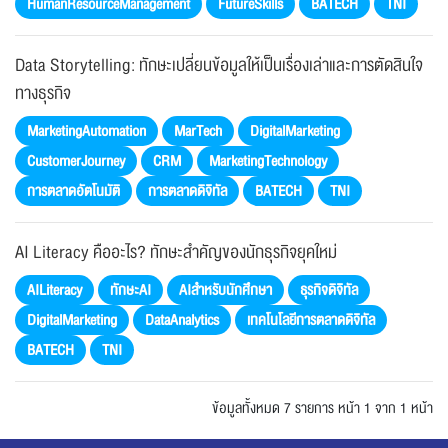
HumanResourceManagement
FutureSkills
BATECH
TNI
Data Storytelling: ทักษะเปลี่ยนข้อมูลให้เป็นเรื่องเล่าและการตัดสินใจ
ทางธุรกิจ
MarketingAutomation
MarTech
DigitalMarketing
CustomerJourney
CRM
MarketingTechnology
การตลาดอัตโนมัติ
การตลาดดิจิทัล
BATECH
TNI
AI Literacy คืออะไร? ทักษะสำคัญของนักธุรกิจยุคใหม่
AILiteracy
ทักษะAI
AIสำหรับนักศึกษา
ธุรกิจดิจิทัล
DigitalMarketing
DataAnalytics
เทคโนโลยีการตลาดดิจิทัล
BATECH
TNI
ข้อมูลทั้งหมด 7 รายการ
หน้า 1 จาก 1 หน้า