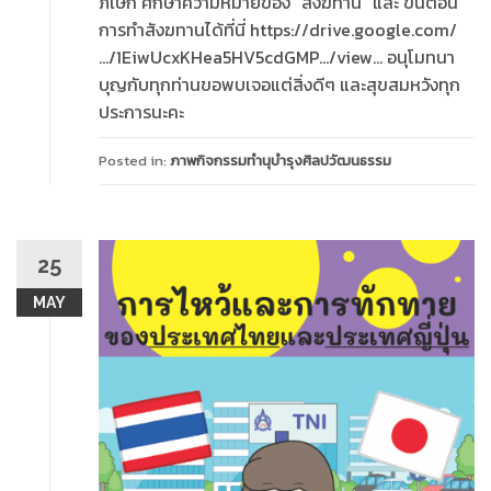
ภิเษก ศึกษาความหมายของ “สังฆทาน” และ ขั้นตอน
การทำสังฆทานได้ที่นี่ https://drive.google.com/
…/1EiwUcxKHea5HV5cdGMP…/view… อนุโมทนา
บุญกับทุกท่านขอพบเจอแต่สิ่งดีๆ และสุขสมหวังทุก
ประการนะคะ
Posted in:
ภาพกิจกรรมทำนุบำรุงศิลปวัฒนธรรม
25
MAY