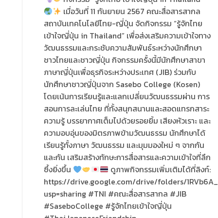
เมื่อวันที่ 11 กันยายน 2567 คณะสื่อสารสากล
สถาบันเทคโนโลยีไทย-ญี่ปุ่น จัดกิจกรรม “รู้จักไทย
เข้าใจญี่ปุ่น in Thailand” เพื่อส่งเสริมความเข้าใจทาง
วัฒนธรรมและกระชับความสัมพันธ์ระหว่างนักศึกษา
ชาวไทยและชาวญี่ปุ่น กิจกรรมครั้งนี้มีนักศึกษาสาขา
ภาษาญี่ปุ่นเพื่อธุรกิจระหว่างประเทศ (JIB) ร่วมกับ
นักศึกษาชาวญี่ปุ่นจาก Sasebo College (Kosen)
โดยเน้นการเรียนรู้และแลกเปลี่ยนวัฒนธรรมผ่าน การ
สอนการละเล่นไทย ที่ทั้งสนุกสนานและสอดแทรกสาระ
ความรู้ บรรยากาศเต็มไปด้วยรอยยิ้ม เสียงหัวเราะ และ
ความอบอุ่นของมิตรภาพข้ามวัฒนธรรม นักศึกษาได้
เรียนรู้ทั้งภาษา วัฒนธรรม และมุมมองใหม่ ๆ จากกัน
และกัน เสริมสร้างทักษะการสื่อสารและความเข้าใจที่ลึก
ซึ้งยิ่งขึ้น
ดูภาพกิจกรรมเพิ่มเติมได้ที่ลิงก์:
https://drive.google.com/drive/folders/1RVb
usp=sharing #TNI #คณะสื่อสารสากล #JIB
#SaseboCollege #รู้จักไทยเข้าใจญี่ปุ่น