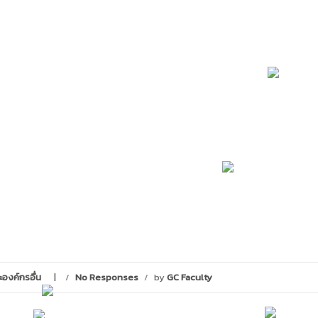
ะองค์กรอื่น
/
No Responses
/
by
GC Faculty