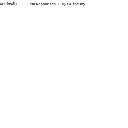
ะองค์กรอื่น
/
No Responses
/
by
GC Faculty