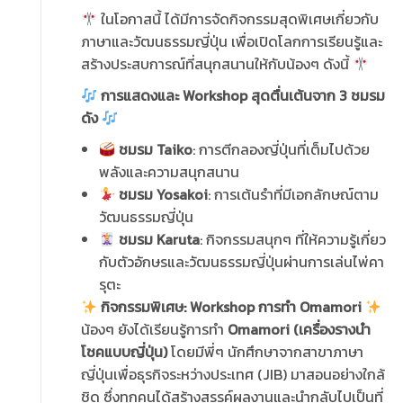
ในโอกาสนี้ ได้มีการจัดกิจกรรมสุดพิเศษเกี่ยวกับ
ภาษาและวัฒนธรรมญี่ปุ่น เพื่อเปิดโลกการเรียนรู้และ
สร้างประสบการณ์ที่สนุกสนานให้กับน้องๆ ดังนี้
การแสดงและ Workshop สุดตื่นเต้นจาก 3 ชมรม
ดัง
ชมรม Taiko
: การตีกลองญี่ปุ่นที่เต็มไปด้วย
พลังและความสนุกสนาน
ชมรม Yosakoi
: การเต้นรำที่มีเอกลักษณ์ตาม
วัฒนธรรมญี่ปุ่น
ชมรม Karuta
: กิจกรรมสนุกๆ ที่ให้ความรู้เกี่ยว
กับตัวอักษรและวัฒนธรรมญี่ปุ่นผ่านการเล่นไพ่คา
รุตะ
กิจกรรมพิเศษ: Workshop การทำ Omamori
น้องๆ ยังได้เรียนรู้การทำ
Omamori (เครื่องรางนำ
โชคแบบญี่ปุ่น)
โดยมีพี่ๆ นักศึกษาจากสาขาภาษา
ญี่ปุ่นเพื่อธุรกิจระหว่างประเทศ (JIB) มาสอนอย่างใกล้
ชิด ซึ่งทุกคนได้สร้างสรรค์ผลงานและนำกลับไปเป็นที่