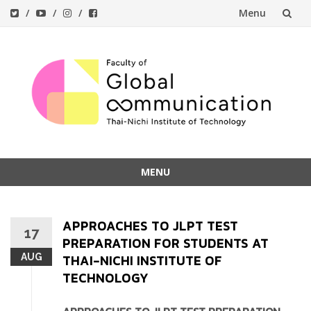
Menu
Skip
to
content
MENU
Skip
to
APPROACHES TO JLPT TEST
content
17
PREPARATION FOR STUDENTS AT
AUG
THAI-NICHI INSTITUTE OF
TECHNOLOGY