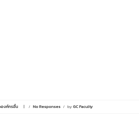
ะองค์กรอื่น
/
No Responses
/
by
GC Faculty