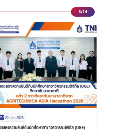
3
/
14
22-Jun-2026
21-May-20
อแสดงความยินดีกับนักศึกษาสาขาวิศวกรรมดิจิทัล (DGE)
ขอแสดงความยินด