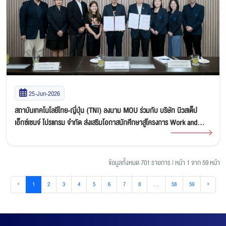
25-Jun-2026
สถาบันเทคโนโลยีไทย-ญี่ปุ่น (TNI) ลงนาม MOU ร่วมกับ บริษัท นิวสเต็ป
เอ็กซ์เชนจ์ โปรแกรม จำกัด ส่งเสริมโอกาสนักศึกษาสู่โครงการ Work and
Travel in USA
ข้อมูลทั้งหมด 701 รายการ
|
หน้า 1 จาก 59 หน้า
‹
1
2
3
4
5
6
7
8
...
58
59
›