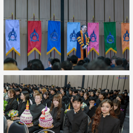
งานยังมีพิธีมอบรางวัลแก่นักศึกษาที่มีผลการเรียนดีเด่น เพื่อยกย่องความตั้งใจ
ความรับผิดชอบ และความมุ่งมั่นในการศึกษา ซึ่งสะท้อนให้เห็นว่าความสำเร็จเกิด
จากการเรียนรู้อย่างต่อเนื่อง ควบคู่กับความพยายามและความมีวินัย กิจกรรมครั้ง
นี้ช่วยสืบสานประเพณีอันดีงาม พร้อมเสริมสร้างความสัมพันธ์ที่ดีระหว่างคณาจารย์
และนักศึกษา ตลอดจนสร้างแรงบันดาลใจให้นักศึกษามุ่งมั่นพัฒนาตนเองต่อไป