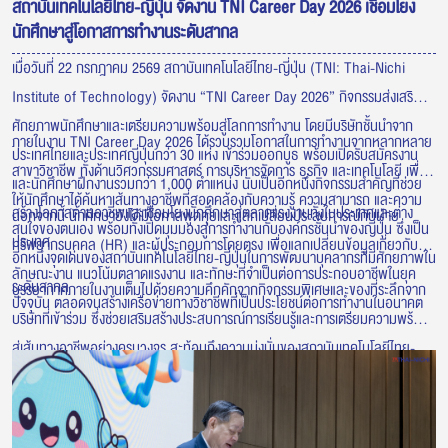
สถาบันเทคโนโลยีไทย-ญี่ปุ่น จัดงาน TNI Career Day 2026 เชื่อมโยง
นักศึกษาสู่โอกาสการทำงานระดับสากล
เมื่อวันที่ 22 กรกฎาคม 2569 สถาบันเทคโนโลยีไทย-ญี่ปุ่น (TNI: Thai-Nichi
Institute of Technology) จัดงาน “TNI Career Day 2026” กิจกรรมส่งเสริม
ศักยภาพนักศึกษาและเตรียมความพร้อมสู่โลกการทำงาน โดยมีบริษัทชั้นนำจาก
ภายในงาน TNI Career Day 2026 ได้รวบรวมโอกาสในการทำงานจากหลากหลาย
ประเทศไทยและประเทศญี่ปุ่นกว่า 30 แห่ง เข้าร่วมออกบูธ พร้อมเปิดรับสมัครงาน
สาขาวิชาชีพ ทั้งด้านวิศวกรรมศาสตร์ การบริหารจัดการ ธุรกิจ และเทคโนโลยี เพื่อ
และนักศึกษาฝึกงานรวมกว่า 1,000 ตำแหน่ง นับเป็นอีกหนึ่งกิจกรรมสำคัญที่ช่วย
ให้นักศึกษาได้ค้นหาเส้นทางอาชีพที่สอดคล้องกับความรู้ ความสามารถ และความ
สร้างโอกาสด้านอาชีพและเชื่อมโยงนักศึกษาสู่ตลาดแรงงานทั้งในประเทศและต่าง
นอกจากนี้ นักศึกษายังได้มีโอกาสพูดคุยและแลกเปลี่ยนประสบการณ์กับฝ่าย
สนใจของตนเอง พร้อมทั้งเปิดมุมมองสู่การทำงานกับองค์กรชั้นนำของญี่ปุ่น ซึ่งเป็น
ประเทศ
ทรัพยากรบุคคล (HR) และผู้ประกอบการโดยตรง เพื่อแลกเปลี่ยนข้อมูลเกี่ยวกับ
อีกหนึ่งจุดเด่นของสถาบันเทคโนโลยีไทย-ญี่ปุ่นในการพัฒนาบุคลากรที่มีศักยภาพใน
ลักษณะงาน แนวโน้มตลาดแรงงาน และทักษะที่จำเป็นต่อการประกอบอาชีพในยุค
ระดับสากล
บรรยากาศภายในงานเต็มไปด้วยความคึกคักจากกิจกรรมพิเศษและของที่ระลึกจาก
ปัจจุบัน ตลอดจนสร้างเครือข่ายทางวิชาชีพที่เป็นประโยชน์ต่อการทำงานในอนาคต
บริษัทที่เข้าร่วม ซึ่งช่วยเสริมสร้างประสบการณ์การเรียนรู้และการเตรียมความพร้อม
สู่เส้นทางอาชีพอย่างครบวงจร สะท้อนถึงความมุ่งมั่นของสถาบันเทคโนโลยีไทย-
ญี่ปุ่นในการเชื่อมโยงภาคการศึกษาเข้ากับภาคอุตสาหกรรม เพื่อผลิตบัณฑิตที่มี
คุณภาพ พร้อมตอบโจทย์ความต้องการของตลาดแรงงาน และก้าวสู่การทำงานใน
ระดับนานาชาติอย่างมั่นใจ