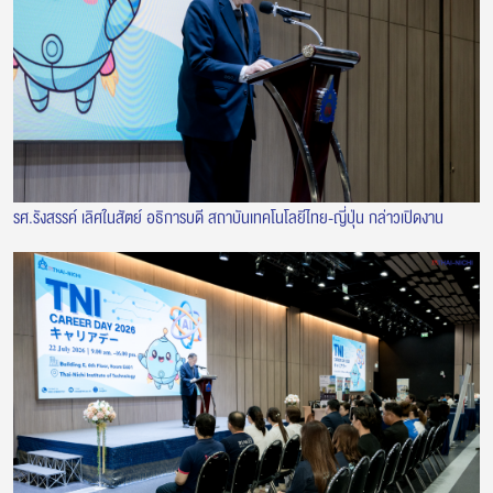
รศ.รังสรรค์ เลิศในสัตย์ อธิการบดี สถาบันเทคโนโลยีไทย-ญี่ปุ่น กล่าวเปิดงาน