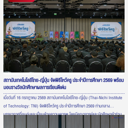
สถาบันเทคโนโลยีไทย-ญี่ปุ่น จัดพิธีไหว้ครู ประจำปีการศึกษา 2569 พร้อม
มอบรางวัลนักศึกษาผลการเรียนดีเด่น
เมื่อวันที่ 16 กรกฎาคม 2569 สถาบันเทคโนโลยีไทย-ญี่ปุ่น (Thai-Nichi Institute
of Technology: TNI) จัดพิธีไหว้ครู ประจำปีการศึกษา 2569 ท่ามกลาง
บรรยากาศที่อบอุ่นและเปี่ยมด้วยความเคารพ โดยมีคณาจารย์และนักศึกษาเข้าร่วม
พิธีอย่างพร้อมเพรียง เพื่อแสดงความกตัญญูต่อครูผู้ประสิทธิ์ประสาทวิชา ภายใน