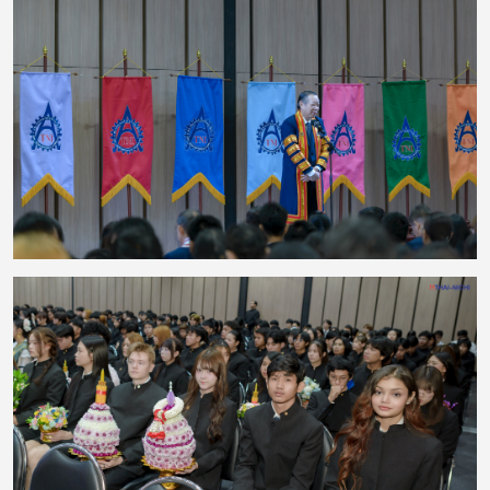
งานยังมีพิธีมอบรางวัลแก่นักศึกษาที่มีผลการเรียนดีเด่น เพื่อยกย่องความตั้งใจ
ความรับผิดชอบ และความมุ่งมั่นในการศึกษา ซึ่งสะท้อนให้เห็นว่าความสำเร็จเกิด
จากการเรียนรู้อย่างต่อเนื่อง ควบคู่กับความพยายามและความมีวินัย กิจกรรมครั้ง
นี้ช่วยสืบสานประเพณีอันดีงาม พร้อมเสริมสร้างความสัมพันธ์ที่ดีระหว่างคณาจารย์
และนักศึกษา ตลอดจนสร้างแรงบันดาลใจให้นักศึกษามุ่งมั่นพัฒนาตนเองต่อไป