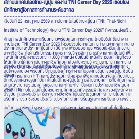
สถาบันเทคโนโลยีไทย-ญี่ปุ่น จัดงาน TNI Career Day 2026 เชื่อมโยง
นักศึกษาสู่โอกาสการทำงานระดับสากล
เมื่อวันที่ 22 กรกฎาคม 2569 สถาบันเทคโนโลยีไทย-ญี่ปุ่น (TNI: Thai-Nichi
Institute of Technology) จัดงาน “TNI Career Day 2026” กิจกรรมส่งเสริม
ศักยภาพนักศึกษาและเตรียมความพร้อมสู่โลกการทำงาน โดยมีบริษัทชั้นนำจาก
ภายในงาน TNI Career Day 2026 ได้รวบรวมโอกาสในการทำงานจากหลากหลาย
ประเทศไทยและประเทศญี่ปุ่นกว่า 30 แห่ง เข้าร่วมออกบูธ พร้อมเปิดรับสมัครงาน
สาขาวิชาชีพ ทั้งด้านวิศวกรรมศาสตร์ การบริหารจัดการ ธุรกิจ และเทคโนโลยี เพื่อ
และนักศึกษาฝึกงานรวมกว่า 1,000 ตำแหน่ง นับเป็นอีกหนึ่งกิจกรรมสำคัญที่ช่วย
ให้นักศึกษาได้ค้นหาเส้นทางอาชีพที่สอดคล้องกับความรู้ ความสามารถ และความ
สร้างโอกาสด้านอาชีพและเชื่อมโยงนักศึกษาสู่ตลาดแรงงานทั้งในประเทศและต่าง
นอกจากนี้ นักศึกษายังได้มีโอกาสพูดคุยและแลกเปลี่ยนประสบการณ์กับฝ่าย
สนใจของตนเอง พร้อมทั้งเปิดมุมมองสู่การทำงานกับองค์กรชั้นนำของญี่ปุ่น ซึ่งเป็น
ประเทศ
ทรัพยากรบุคคล (HR) และผู้ประกอบการโดยตรง เพื่อแลกเปลี่ยนข้อมูลเกี่ยวกับ
อีกหนึ่งจุดเด่นของสถาบันเทคโนโลยีไทย-ญี่ปุ่นในการพัฒนาบุคลากรที่มีศักยภาพใน
ลักษณะงาน แนวโน้มตลาดแรงงาน และทักษะที่จำเป็นต่อการประกอบอาชีพในยุค
ระดับสากล
บรรยากาศภายในงานเต็มไปด้วยความคึกคักจากกิจกรรมพิเศษและของที่ระลึกจาก
ปัจจุบัน ตลอดจนสร้างเครือข่ายทางวิชาชีพที่เป็นประโยชน์ต่อการทำงานในอนาคต
บริษัทที่เข้าร่วม ซึ่งช่วยเสริมสร้างประสบการณ์การเรียนรู้และการเตรียมความพร้อม
สู่เส้นทางอาชีพอย่างครบวงจร สะท้อนถึงความมุ่งมั่นของสถาบันเทคโนโลยีไทย-
ญี่ปุ่นในการเชื่อมโยงภาคการศึกษาเข้ากับภาคอุตสาหกรรม เพื่อผลิตบัณฑิตที่มี
คุณภาพ พร้อมตอบโจทย์ความต้องการของตลาดแรงงาน และก้าวสู่การทำงานใน
ระดับนานาชาติอย่างมั่นใจ