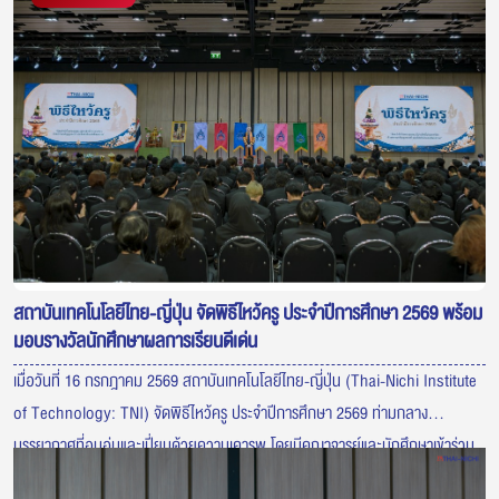
สถาบันเทคโนโลยีไทย-ญี่ปุ่น จัดพิธีไหว้ครู ประจำปีการศึกษา 2569 พร้อม
มอบรางวัลนักศึกษาผลการเรียนดีเด่น
เมื่อวันที่ 16 กรกฎาคม 2569 สถาบันเทคโนโลยีไทย-ญี่ปุ่น (Thai-Nichi Institute
of Technology: TNI) จัดพิธีไหว้ครู ประจำปีการศึกษา 2569 ท่ามกลาง
บรรยากาศที่อบอุ่นและเปี่ยมด้วยความเคารพ โดยมีคณาจารย์และนักศึกษาเข้าร่วม
พิธีอย่างพร้อมเพรียง เพื่อแสดงความกตัญญูต่อครูผู้ประสิทธิ์ประสาทวิชา ภายใน