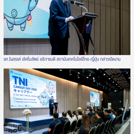
รศ.รังสรรค์ เลิศในสัตย์ อธิการบดี สถาบันเทคโนโลยีไทย-ญี่ปุ่น กล่าวเปิดงาน