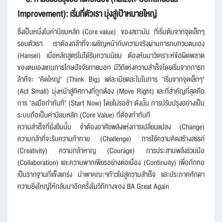
Improvement): เริ่มที่ตัวเรา มุ่งสู่เป้าหมายใหญ่
ซึ่งเป็นหนึ่งในค่านิยมหลัก (Core value) ของสถาบัน ที่เริ่มต้นจากจุดเล็กๆ
รอบตัวเรา เราต้องกล้าที่จะเผชิญหน้ากับความจริงผ่านการทบทวนตนเอง
(Hansei) เมื่อหลักสูตรไม่ได้รับความนิยม ต้องหันมาวิเคราะห์ข้อผิดพลาด
ของตนเองแทนการโทษปัจจัยภายนอก มีวิถีแห่งความสำเร็จโดยเริ่มจากการก
ล้าที่จะ "คิดใหญ่" (Think Big) แต่ละเมียดละไมในการ "เริ่มจากจุดเล็กๆ"
(Act Small) มุ่งหน้าสู่ทิศทางที่ถูกต้อง (Move Right) และที่สำคัญที่สุดคือ
การ "ลงมือทำทันที" (Start Now) โดยไม่รอช้า ดังนั้น การปรับปรุงอย่างเป็น
ระบบถือเป็นค่านิยมหลัก (Core Value) ที่ต้องทำทันที
ความสำเร็จที่ยั่งยืนนั้น จำต้องอาศัยพลังแห่งการเปลี่ยนแปลง (Change)
ความกล้าที่จะรับความท้าทาย (Challenge) การใช้ความคิดสร้างสรรค์
(Creativity) ความกล้าหาญ (Courage) การประสานพลังร่วมมือ
(Collaboration) และความพากเพียรอย่างต่อเนื่อง (Continuity) เพื่อถักทอ
เป็นรากฐานที่แข็งแกร่ง นำพาคณะฯก้าวไปสู่ความสำเร็จ และประกาศศักดา
ความยิ่งใหญ่ให้กลับมาอีกครั้งในวิถีทางของ BA Great Again