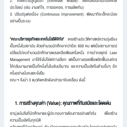
2. ขจัดความสูญเปล่า (Eliminate Waste): ตัดขั้นตอนที่ไม่ก่อให้เกิด
ประโยชน์ (เช่น งานแก้ไข, การรอคอย, การผลิตเกิน)
3. ปรับปรุงต่อเนื่อง (Continuous Improvement): พัฒนาทีละเล็กละน้อย
อย่างเป็นระบบ
"คณะบริหารธุรกิจและเทคโนโลยีดิจิทัล"
เคยสร้างประวัติศาสตร์ความรุ่งเรือง
เป็นหนึ่งในสถาบัน ด้วยจำนวนนักศึกษากว่าปีละ 600 คน แต่เมื่อสถานการณ์
เปลี่ยนไปจนจำนวนนักศึกษาลดลงเหลือเพียงครึ่งหนึ่ง การนำกลยุทธ์ Lean
Management มาใช้จึงไม่ใช่แค่ทางเลือก แต่เป็นทางรอดเพื่อพลิกฟื้นองค์กร
ให้กลับมาผงาดเป็นที่หนึ่งทั้งในเชิงปริมาณ และความเป็นเลิศในด้านอื่นๆ อีก
ครั้งอย่างมั่นคงและยั่งยืน
คณะฯ จึงนำ 3 แนวคิดหลักดังกล่าวมาขับเคลื่อน ดังนี้
1. การสร้างคุณค่า (Value): คุณภาพที่ทันสมัยและโดดเด่น
เรามุ่งเน้นสิ่งที่นักศึกษาและผู้ประกอบการต้องการอย่างแท้จริง เพื่อสร้าง
ความเป็นเลิศในทุกมิติ
หลักสูตรที่มีเอกลักษณ์: ต้องมีคุณภาพและความทันสมัย โดดเด่นกว่าสถาบัน