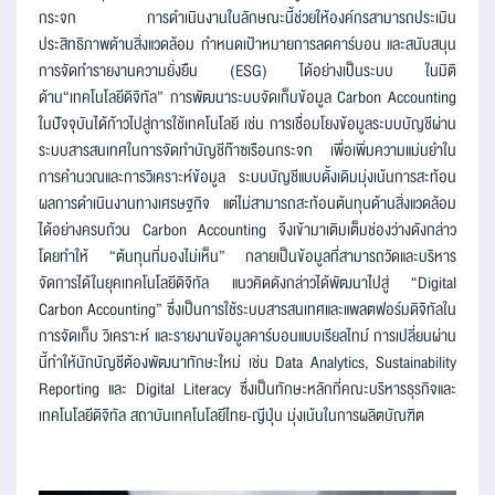
กระจก การดำเนินงานในลักษณะนี้ช่วยให้องค์กรสามารถประเมิน
ประสิทธิภาพด้านสิ่งแวดล้อม กำหนดเป้าหมายการลดคาร์บอน และสนับสนุน
การจัดทำรายงานความยั่งยืน (ESG) ได้อย่างเป็นระบบ ในมิติ
ด้าน“เทคโนโลยีดิจิทัล” การพัฒนาระบบจัดเก็บข้อมูล Carbon Accounting
ในปัจจุบันได้ก้าวไปสู่การใช้เทคโนโลยี เช่น การเชื่อมโยงข้อมูลระบบบัญชีผ่าน
ระบบสารสนเทศในการจัดทำบัญชีก๊าซเรือนกระจก เพื่อเพิ่มความแม่นยำใน
การคำนวณและการวิเคราะห์ข้อมูล ระบบบัญชีแบบดั้งเดิมมุ่งเน้นการสะท้อน
ผลการดำเนินงานทางเศรษฐกิจ แต่ไม่สามารถสะท้อนต้นทุนด้านสิ่งแวดล้อม
ได้อย่างครบถ้วน Carbon Accounting จึงเข้ามาเติมเต็มช่องว่างดังกล่าว
โดยทำให้ “ต้นทุนที่มองไม่เห็น” กลายเป็นข้อมูลที่สามารถวัดและบริหาร
จัดการได้ในยุคเทคโนโลยีดิจิทัล แนวคิดดังกล่าวได้พัฒนาไปสู่ “Digital
Carbon Accounting” ซึ่งเป็นการใช้ระบบสารสนเทศและแพลตฟอร์มดิจิทัลใน
การจัดเก็บ วิเคราะห์ และรายงานข้อมูลคาร์บอนแบบเรียลไทม์ การเปลี่ยนผ่าน
นี้ทำให้นักบัญชีต้องพัฒนาทักษะใหม่ เช่น Data Analytics, Sustainability
Reporting และ Digital Literacy ซึ่งเป็นทักษะหลักที่คณะบริหารธุรกิจและ
เทคโนโลยีดิจิทัล สถาบันเทคโนโลยีไทย-ญีปุ่น มุ่งเน้นในการผลิตบัณฑิต