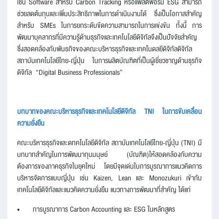
เช่น Software สำหรับ Carbon Tracking หรือแพลตฟอร์ม ESG สามารถ
ช่วยลดต้นทุนและเพิ่มประสิทธิภาพในการดำเนินงานได้ ซึ่งเป็นโอกาสสำคัญ
สำหรับ SMEs ในการยกระดับขีดความสามารถในการแข่งขัน ทั้งนี้ การ
พัฒนาบุคลากรที่มีความรู้ด้านธุรกิจและเทคโนโลยีดิจิทัลจึงเป็นปัจจัยสำคัญ
ซึ่งสอดคล้องกับพันธกิจของคณะบริหารธุรกิจและเทคโนดลยีดิจิทัลดิจิทัล
สถาบันเทคโนโลยีไทย-ญี่ปุ่น ในการผลิตบัณฑิตที่เป็นผู้เชี่ยวชาญด้านธุรกิจ
ดิจิทัล “Digital Business Professionals”
บทบาทของคณะบริหารธุรกิจและเทคโนโลยีดิจิทัล TNI ในการขับเคลื่อน
ความยั่งยืน
คณะบริหารธุรกิจและดทคโนโลยีดิจิทัล สถาบันเทคโนโลยีไทย-ญี่ปุ่น (TNI) มี
บทบาทสำคัญในการพัฒนาทุนมนุษย์ (บัณฑิต)ให้สอดคล้องกับความ
ต้องการของภาคธุรกิจในยุคใหม่ โดยมีจุดเด่นในการบูรณาการแนวคิดการ
บริหารจัดการแบบญี่ปุ่น เช่น Kaizen, Lean และ Monozukuri เข้ากับ
เทคโนโลยีดิจิทัลและแนวคิดความยั่งยืน แนวทางการพัฒนาที่สำคัญ ได้แก่
•
การบูรณาการ Carbon Accounting และ ESG ในหลักสูตร