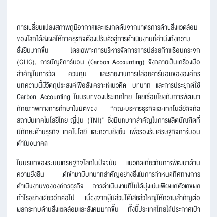
การเปลี่ยนแปลงสภาพภูมิอากาศและแรงกดดันจากมาตรการด้านสิ่งแวดล้อม
ของโลกได้ส่งผลให้ภาคธุรกิจต้องปรับตัวสู่การดำเนินงานที่คำนึงถึงความ
ยั่งยืนมากขึ้น โดยเฉพาะการบริหารจัดการการปล่อยก๊าซเรือนกระจก
(GHG), การบัญชีคาร์บอน (Carbon Accounting) จึงกลายเป็นเครื่องมือ
สำคัญในการวัด ควบคุม และรายงานการปล่อยคาร์บอนขององค์กร
บทความนี้มีวัตถุประสงค์เพื่อสังเคราะห์แนวคิด บทบาท และการประยุกต์ใช้
Carbon Accounting ในบริบทของประเทศไทย โดยเชื่อมโยงกับการพัฒนา
ศักยภาพทางการศึกษาในมิติของ “คณะบริหารธุรกิจและเทคโนลียีดิจิทัล
สถาบันเทคโนโลยีไทย-ญี่ปุ่น (TNI)” ซึ่งมีบทบาทสำคัญในการผลิตบัณฑิตที่
มีทักษะด้านธุรกิจ เทคโนโลยี และความยั่งยืน เพื่อรองรับเศรษฐกิจคาร์บอน
ต่ำในอนาคต
ในบริบทของระบบเศรษฐกิจโลกในปัจจุบัน แนวคิดเกี่ยวกับการพัฒนาด้าน
ความยั่งยืน ได้เข้ามามีบทบาทสำคัญอย่างยิ่งในการกำหนดทิศทางการ
ดำเนินงานขององค์กรธุรกิจ การดำเนินงานที่ไม่ได้มุ่งเน้นเพียงแค่ตัวเลขผล
กำไรอย่างเดียวอีกต่อไป เนื่องจากผู้มีส่วนได้เสียส่วใหญ่ให้ความสำคัญต่อ
ผลกระทบด้านสิ่งแวดล้อมและสังคมมากขึ้น ทั้งนี้ประเทศไทยได้ประกาศเป้า