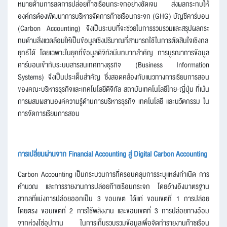
หมายด้านการลดการปล่อยก๊าซเรือนกระจกอย่างชัดเจน ส่งผลกระทบให้
องค์กรต้องพัฒนาการบริหารจัดการก๊าซเรือนกระจก (GHG) บัญชีคาร์บอน
(Carbon Accounting) จึงเป็นระบบที่จะช่วยในการรวบรวมและสรุปผลกระ
ทบด้านสิ่งแวดล้อมให้เป็นข้อมูลเชิงปริมาณที่สามารถใช้ในการตัดสินใจเชิงกล
ยุทธ์ได้ โดยเฉพาะในยุคที่ข้อมูลดิจิทัลมีบทบาทสำคัญ การบูรณาการข้อมูล
คาร์บอนเข้ากับระบบสารสนเทศทางธุรกิจ (Business Information
Systems) จึงเป็นประเด็นสำคัญ ซึ่งสอดคล้องกับแนวทางการเรียนการสอน
ของคณะบริหารธุรกิจและเทคโนโลยีดิจิทัล สถาบันเทคโนโลยีไทย-ญี่ปุ่น ที่เน้น
การผสมผสานองค์ความรู้ด้านการบริหารธุรกิจ เทคโนโลยี และนวัตกรรม ใน
การจัดการเรียนการสอน
การเปลี่ยนผ่านจาก Financial Accounting สู่ Digital Carbon Accounting
Carbon Accounting เป็นกระบวนการที่ครอบคลุมการระบุแหล่งกำเนิด การ
คำนวณ และการรายงานการปล่อยก๊าซเรือนกระจก โดยอ้างอิงมาตรฐาน
สากลที่แบ่งการปล่อยออกเป็น 3 ขอบเขต ได้แก่ ขอบเขตที่ 1 การปล่อย
โดยตรง ขอบเขตที่ 2 การใช้พลังงาน และขอบเขตที่ 3 การปล่อยทางอ้อม
จากห่วงโซ่อุปทาน ในการเก็บรวบรวมข้อมูลเพื่อจัดทำรายงานก๊าซเรือน