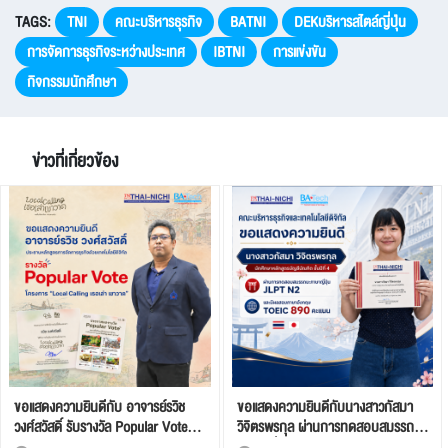
TAGS:
TNI
คณะบริหารธุรกิจ
BATNI
DEKบริหารสไตล์ญี่ปุ่น
การจัดการธุรกิจระหว่างประเทศ
IBTNI
การแข่งขัน
กิจกรรมนักศึกษา
ข่าวที่เกี่ยวข้อง
ขอแสดงความยินดีกับ อาจารย์รวิช
ขอแสดงความยินดีกับนางสาวกัสมา
วงศ์สวัสดิ์ รับรางวัล Popular Vote
วิจิตรพรกุล ผ่านการทดสอบสมรรถนะ
จากโครงการ “Local Calling เธอเล่า
ภาษาญี่ปุ่น JLPT N2 และผลสอบ