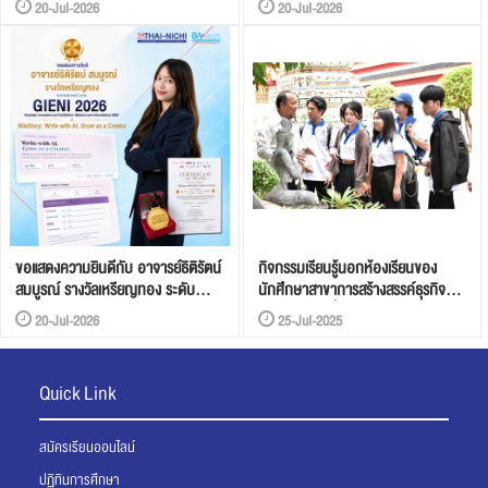
20-Jul-2026
20-Jul-2026
เขาวาด”
ภาษาอังกฤษ Toeic 890
ขอแสดงความยินดีกับ อาจารย์ธิติรัตน์
กิจกรรมเรียนรู้นอกห้องเรียนของ
สมบูรณ์ รางวัลเหรียญทอง ระดับ
นักศึกษาสาขาการสร้างสรรค์ธุรกิจ
นานาชาติ
บริการสไตล์ญี่ปุ่น
20-Jul-2026
25-Jul-2025
Quick Link
สมัครเรียนออนไลน์
ปฏิทินการศึกษา