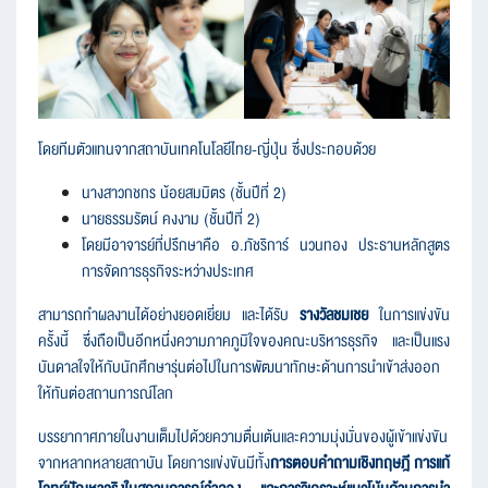
โดยทีมตัวแทนจากสถาบันเทคโนโลยีไทย-ญี่ปุ่น ซึ่งประกอบด้วย
นางสาวกชกร น้อยสมมิตร (ชั้นปีที่ 2)
นายธรรมรัตน์ คงงาม (ชั้นปีที่ 2)
โดยมีอาจารย์ที่ปรึกษาคือ อ.ภัชริการ์ นวนทอง ประธานหลักสูตร
การจัดการธุรกิจระหว่างประเทศ
สามารถทำผลงานได้อย่างยอดเยี่ยม และได้รับ
รางวัลชมเชย
ในการแข่งขัน
ครั้งนี้ ซึ่งถือเป็นอีกหนึ่งความภาคภูมิใจของคณะบริหารธุรกิจ และเป็นแรง
บันดาลใจให้กับนักศึกษารุ่นต่อไปในการพัฒนาทักษะด้าน
การนำเข้าส่งออก
ให้ทันต่อสถานการณ์โลก
บรรยากาศภายในงานเต็มไปด้วยความตื่นเต้นและความมุ่งมั่นของผู้เข้าแข่งขัน
จากหลากหลายสถาบัน โดยการแข่งขันมีทั้ง
การตอบคำถามเชิงทฤษฎี การแก้