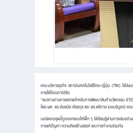
คณะบริหารธุรกิจ สถาบันเทคโนโลยีไทย–ญี่ปุ่น (TNI) ได้ส่งม
ภายใต้โครงการวิจัย
“แนวทางทางการตลาดสำหรับการพัฒนาสินค้านวัตกรรม STE
โดย ผศ. ดร.ธันยมัย เจียรกุล และ ดร.ตรีกาล เมฆบริบูรณ์ คณะ
บอร์ดเกมชุดนี้ถูกออกแบบให้เด็ก ๆ ได้เรียนรู้ผ่านการเล่นอย
การแก้ปัญหา ความคิดสร้างสรรค์ และการทำงานร่วมกัน