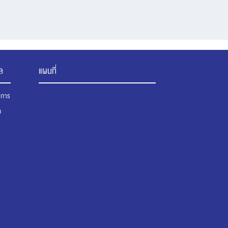
ล
แผนที่
นาการ
ต