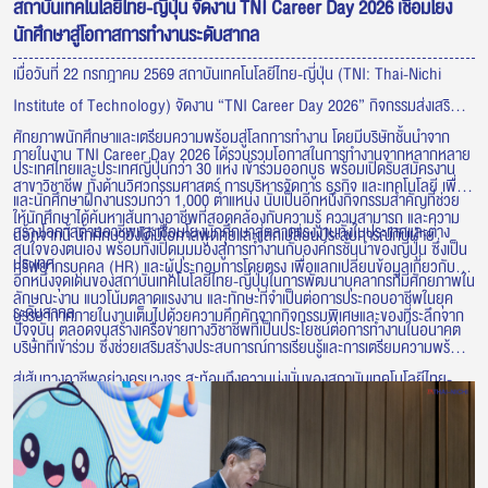
สถาบันเทคโนโลยีไทย-ญี่ปุ่น จัดงาน TNI Career Day 2026 เชื่อมโยง
นักศึกษาสู่โอกาสการทำงานระดับสากล
เมื่อวันที่ 22 กรกฎาคม 2569 สถาบันเทคโนโลยีไทย-ญี่ปุ่น (TNI: Thai-Nichi
Institute of Technology) จัดงาน “TNI Career Day 2026” กิจกรรมส่งเสริม
ศักยภาพนักศึกษาและเตรียมความพร้อมสู่โลกการทำงาน โดยมีบริษัทชั้นนำจาก
ภายในงาน TNI Career Day 2026 ได้รวบรวมโอกาสในการทำงานจากหลากหลาย
ประเทศไทยและประเทศญี่ปุ่นกว่า 30 แห่ง เข้าร่วมออกบูธ พร้อมเปิดรับสมัครงาน
สาขาวิชาชีพ ทั้งด้านวิศวกรรมศาสตร์ การบริหารจัดการ ธุรกิจ และเทคโนโลยี เพื่อ
และนักศึกษาฝึกงานรวมกว่า 1,000 ตำแหน่ง นับเป็นอีกหนึ่งกิจกรรมสำคัญที่ช่วย
ให้นักศึกษาได้ค้นหาเส้นทางอาชีพที่สอดคล้องกับความรู้ ความสามารถ และความ
สร้างโอกาสด้านอาชีพและเชื่อมโยงนักศึกษาสู่ตลาดแรงงานทั้งในประเทศและต่าง
นอกจากนี้ นักศึกษายังได้มีโอกาสพูดคุยและแลกเปลี่ยนประสบการณ์กับฝ่าย
สนใจของตนเอง พร้อมทั้งเปิดมุมมองสู่การทำงานกับองค์กรชั้นนำของญี่ปุ่น ซึ่งเป็น
ประเทศ
ทรัพยากรบุคคล (HR) และผู้ประกอบการโดยตรง เพื่อแลกเปลี่ยนข้อมูลเกี่ยวกับ
อีกหนึ่งจุดเด่นของสถาบันเทคโนโลยีไทย-ญี่ปุ่นในการพัฒนาบุคลากรที่มีศักยภาพใน
ลักษณะงาน แนวโน้มตลาดแรงงาน และทักษะที่จำเป็นต่อการประกอบอาชีพในยุค
ระดับสากล
บรรยากาศภายในงานเต็มไปด้วยความคึกคักจากกิจกรรมพิเศษและของที่ระลึกจาก
ปัจจุบัน ตลอดจนสร้างเครือข่ายทางวิชาชีพที่เป็นประโยชน์ต่อการทำงานในอนาคต
บริษัทที่เข้าร่วม ซึ่งช่วยเสริมสร้างประสบการณ์การเรียนรู้และการเตรียมความพร้อม
สู่เส้นทางอาชีพอย่างครบวงจร สะท้อนถึงความมุ่งมั่นของสถาบันเทคโนโลยีไทย-
ญี่ปุ่นในการเชื่อมโยงภาคการศึกษาเข้ากับภาคอุตสาหกรรม เพื่อผลิตบัณฑิตที่มี
คุณภาพ พร้อมตอบโจทย์ความต้องการของตลาดแรงงาน และก้าวสู่การทำงานใน
ระดับนานาชาติอย่างมั่นใจ