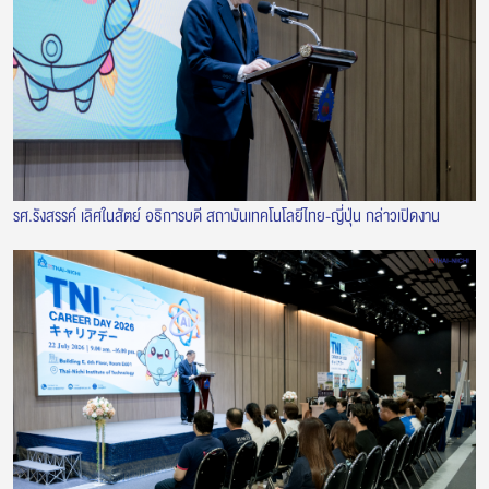
รศ.รังสรรค์ เลิศในสัตย์ อธิการบดี สถาบันเทคโนโลยีไทย-ญี่ปุ่น กล่าวเปิดงาน