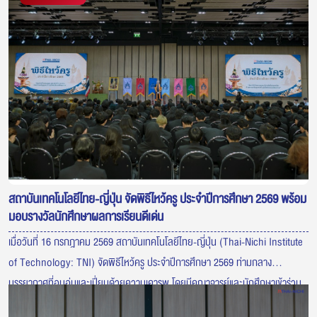
สถาบันเทคโนโลยีไทย-ญี่ปุ่น จัดพิธีไหว้ครู ประจำปีการศึกษา 2569 พร้อม
มอบรางวัลนักศึกษาผลการเรียนดีเด่น
เมื่อวันที่ 16 กรกฎาคม 2569 สถาบันเทคโนโลยีไทย-ญี่ปุ่น (Thai-Nichi Institute
of Technology: TNI) จัดพิธีไหว้ครู ประจำปีการศึกษา 2569 ท่ามกลาง
บรรยากาศที่อบอุ่นและเปี่ยมด้วยความเคารพ โดยมีคณาจารย์และนักศึกษาเข้าร่วม
พิธีอย่างพร้อมเพรียง เพื่อแสดงความกตัญญูต่อครูผู้ประสิทธิ์ประสาทวิชา ภายใน