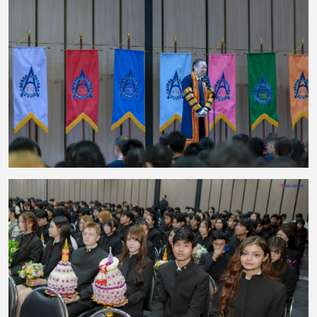
งานยังมีพิธีมอบรางวัลแก่นักศึกษาที่มีผลการเรียนดีเด่น เพื่อยกย่องความตั้งใจ
ความรับผิดชอบ และความมุ่งมั่นในการศึกษา ซึ่งสะท้อนให้เห็นว่าความสำเร็จเกิด
จากการเรียนรู้อย่างต่อเนื่อง ควบคู่กับความพยายามและความมีวินัย กิจกรรมครั้ง
นี้ช่วยสืบสานประเพณีอันดีงาม พร้อมเสริมสร้างความสัมพันธ์ที่ดีระหว่างคณาจารย์
และนักศึกษา ตลอดจนสร้างแรงบันดาลใจให้นักศึกษามุ่งมั่นพัฒนาตนเองต่อไป