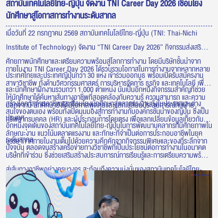
สถาบันเทคโนโลยีไทย-ญี่ปุ่น จัดงาน TNI Career Day 2026 เชื่อมโยง
นักศึกษาสู่โอกาสการทำงานระดับสากล
เมื่อวันที่ 22 กรกฎาคม 2569 สถาบันเทคโนโลยีไทย-ญี่ปุ่น (TNI: Thai-Nichi
Institute of Technology) จัดงาน “TNI Career Day 2026” กิจกรรมส่งเสริม
ศักยภาพนักศึกษาและเตรียมความพร้อมสู่โลกการทำงาน โดยมีบริษัทชั้นนำจาก
ภายในงาน TNI Career Day 2026 ได้รวบรวมโอกาสในการทำงานจากหลากหลาย
ประเทศไทยและประเทศญี่ปุ่นกว่า 30 แห่ง เข้าร่วมออกบูธ พร้อมเปิดรับสมัครงาน
สาขาวิชาชีพ ทั้งด้านวิศวกรรมศาสตร์ การบริหารจัดการ ธุรกิจ และเทคโนโลยี เพื่อ
และนักศึกษาฝึกงานรวมกว่า 1,000 ตำแหน่ง นับเป็นอีกหนึ่งกิจกรรมสำคัญที่ช่วย
ให้นักศึกษาได้ค้นหาเส้นทางอาชีพที่สอดคล้องกับความรู้ ความสามารถ และความ
สร้างโอกาสด้านอาชีพและเชื่อมโยงนักศึกษาสู่ตลาดแรงงานทั้งในประเทศและต่าง
นอกจากนี้ นักศึกษายังได้มีโอกาสพูดคุยและแลกเปลี่ยนประสบการณ์กับฝ่าย
สนใจของตนเอง พร้อมทั้งเปิดมุมมองสู่การทำงานกับองค์กรชั้นนำของญี่ปุ่น ซึ่งเป็น
ประเทศ
ทรัพยากรบุคคล (HR) และผู้ประกอบการโดยตรง เพื่อแลกเปลี่ยนข้อมูลเกี่ยวกับ
อีกหนึ่งจุดเด่นของสถาบันเทคโนโลยีไทย-ญี่ปุ่นในการพัฒนาบุคลากรที่มีศักยภาพใน
ลักษณะงาน แนวโน้มตลาดแรงงาน และทักษะที่จำเป็นต่อการประกอบอาชีพในยุค
ระดับสากล
บรรยากาศภายในงานเต็มไปด้วยความคึกคักจากกิจกรรมพิเศษและของที่ระลึกจาก
ปัจจุบัน ตลอดจนสร้างเครือข่ายทางวิชาชีพที่เป็นประโยชน์ต่อการทำงานในอนาคต
บริษัทที่เข้าร่วม ซึ่งช่วยเสริมสร้างประสบการณ์การเรียนรู้และการเตรียมความพร้อม
สู่เส้นทางอาชีพอย่างครบวงจร สะท้อนถึงความมุ่งมั่นของสถาบันเทคโนโลยีไทย-
ญี่ปุ่นในการเชื่อมโยงภาคการศึกษาเข้ากับภาคอุตสาหกรรม เพื่อผลิตบัณฑิตที่มี
คุณภาพ พร้อมตอบโจทย์ความต้องการของตลาดแรงงาน และก้าวสู่การทำงานใน
ระดับนานาชาติอย่างมั่นใจ