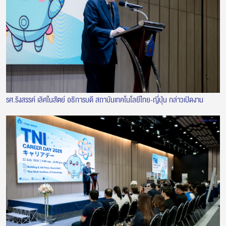
รศ.รังสรรค์ เลิศในสัตย์ อธิการบดี สถาบันเทคโนโลยีไทย-ญี่ปุ่น กล่าวเปิดงาน