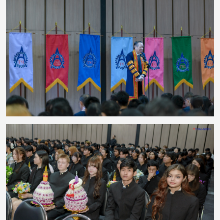
งานยังมีพิธีมอบรางวัลแก่นักศึกษาที่มีผลการเรียนดีเด่น เพื่อยกย่องความตั้งใจ
ความรับผิดชอบ และความมุ่งมั่นในการศึกษา ซึ่งสะท้อนให้เห็นว่าความสำเร็จเกิด
จากการเรียนรู้อย่างต่อเนื่อง ควบคู่กับความพยายามและความมีวินัย กิจกรรมครั้ง
นี้ช่วยสืบสานประเพณีอันดีงาม พร้อมเสริมสร้างความสัมพันธ์ที่ดีระหว่างคณาจารย์
และนักศึกษา ตลอดจนสร้างแรงบันดาลใจให้นักศึกษามุ่งมั่นพัฒนาตนเองต่อไป