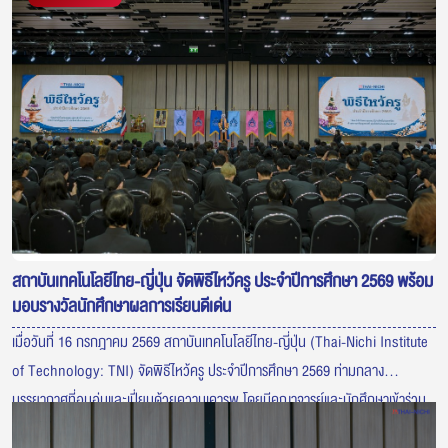
สถาบันเทคโนโลยีไทย-ญี่ปุ่น จัดพิธีไหว้ครู ประจำปีการศึกษา 2569 พร้อม
มอบรางวัลนักศึกษาผลการเรียนดีเด่น
เมื่อวันที่ 16 กรกฎาคม 2569 สถาบันเทคโนโลยีไทย-ญี่ปุ่น (Thai-Nichi Institute
of Technology: TNI) จัดพิธีไหว้ครู ประจำปีการศึกษา 2569 ท่ามกลาง
บรรยากาศที่อบอุ่นและเปี่ยมด้วยความเคารพ โดยมีคณาจารย์และนักศึกษาเข้าร่วม
พิธีอย่างพร้อมเพรียง เพื่อแสดงความกตัญญูต่อครูผู้ประสิทธิ์ประสาทวิชา ภายใน