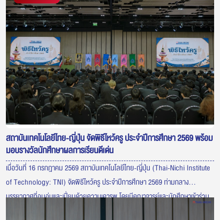
สถาบันเทคโนโลยีไทย-ญี่ปุ่น จัดพิธีไหว้ครู ประจำปีการศึกษา 2569 พร้อม
มอบรางวัลนักศึกษาผลการเรียนดีเด่น
เมื่อวันที่ 16 กรกฎาคม 2569 สถาบันเทคโนโลยีไทย-ญี่ปุ่น (Thai-Nichi Institute
of Technology: TNI) จัดพิธีไหว้ครู ประจำปีการศึกษา 2569 ท่ามกลาง
บรรยากาศที่อบอุ่นและเปี่ยมด้วยความเคารพ โดยมีคณาจารย์และนักศึกษาเข้าร่วม
พิธีอย่างพร้อมเพรียง เพื่อแสดงความกตัญญูต่อครูผู้ประสิทธิ์ประสาทวิชา ภายใน