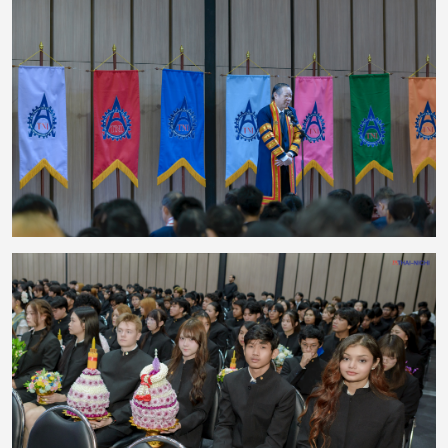
งานยังมีพิธีมอบรางวัลแก่นักศึกษาที่มีผลการเรียนดีเด่น เพื่อยกย่องความตั้งใจ
ความรับผิดชอบ และความมุ่งมั่นในการศึกษา ซึ่งสะท้อนให้เห็นว่าความสำเร็จเกิด
จากการเรียนรู้อย่างต่อเนื่อง ควบคู่กับความพยายามและความมีวินัย กิจกรรมครั้ง
นี้ช่วยสืบสานประเพณีอันดีงาม พร้อมเสริมสร้างความสัมพันธ์ที่ดีระหว่างคณาจารย์
และนักศึกษา ตลอดจนสร้างแรงบันดาลใจให้นักศึกษามุ่งมั่นพัฒนาตนเองต่อไป