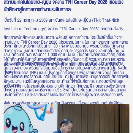
สถาบันเทคโนโลยีไทย-ญี่ปุ่น จัดงาน TNI Career Day 2026 เชื่อมโยง
นักศึกษาสู่โอกาสการทำงานระดับสากล
เมื่อวันที่ 22 กรกฎาคม 2569 สถาบันเทคโนโลยีไทย-ญี่ปุ่น (TNI: Thai-Nichi
Institute of Technology) จัดงาน “TNI Career Day 2026” กิจกรรมส่งเสริม
ศักยภาพนักศึกษาและเตรียมความพร้อมสู่โลกการทำงาน โดยมีบริษัทชั้นนำจาก
ภายในงาน TNI Career Day 2026 ได้รวบรวมโอกาสในการทำงานจากหลากหลาย
ประเทศไทยและประเทศญี่ปุ่นกว่า 30 แห่ง เข้าร่วมออกบูธ พร้อมเปิดรับสมัครงาน
สาขาวิชาชีพ ทั้งด้านวิศวกรรมศาสตร์ การบริหารจัดการ ธุรกิจ และเทคโนโลยี เพื่อ
และนักศึกษาฝึกงานรวมกว่า 1,000 ตำแหน่ง นับเป็นอีกหนึ่งกิจกรรมสำคัญที่ช่วย
ให้นักศึกษาได้ค้นหาเส้นทางอาชีพที่สอดคล้องกับความรู้ ความสามารถ และความ
สร้างโอกาสด้านอาชีพและเชื่อมโยงนักศึกษาสู่ตลาดแรงงานทั้งในประเทศและต่าง
นอกจากนี้ นักศึกษายังได้มีโอกาสพูดคุยและแลกเปลี่ยนประสบการณ์กับฝ่าย
สนใจของตนเอง พร้อมทั้งเปิดมุมมองสู่การทำงานกับองค์กรชั้นนำของญี่ปุ่น ซึ่งเป็น
ประเทศ
ทรัพยากรบุคคล (HR) และผู้ประกอบการโดยตรง เพื่อแลกเปลี่ยนข้อมูลเกี่ยวกับ
อีกหนึ่งจุดเด่นของสถาบันเทคโนโลยีไทย-ญี่ปุ่นในการพัฒนาบุคลากรที่มีศักยภาพใน
ลักษณะงาน แนวโน้มตลาดแรงงาน และทักษะที่จำเป็นต่อการประกอบอาชีพในยุค
ระดับสากล
บรรยากาศภายในงานเต็มไปด้วยความคึกคักจากกิจกรรมพิเศษและของที่ระลึกจาก
ปัจจุบัน ตลอดจนสร้างเครือข่ายทางวิชาชีพที่เป็นประโยชน์ต่อการทำงานในอนาคต
บริษัทที่เข้าร่วม ซึ่งช่วยเสริมสร้างประสบการณ์การเรียนรู้และการเตรียมความพร้อม
สู่เส้นทางอาชีพอย่างครบวงจร สะท้อนถึงความมุ่งมั่นของสถาบันเทคโนโลยีไทย-
ญี่ปุ่นในการเชื่อมโยงภาคการศึกษาเข้ากับภาคอุตสาหกรรม เพื่อผลิตบัณฑิตที่มี
คุณภาพ พร้อมตอบโจทย์ความต้องการของตลาดแรงงาน และก้าวสู่การทำงานใน
ระดับนานาชาติอย่างมั่นใจ