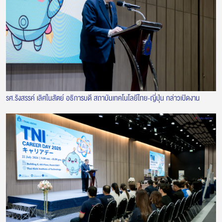
รศ.รังสรรค์ เลิศในสัตย์ อธิการบดี สถาบันเทคโนโลยีไทย-ญี่ปุ่น กล่าวเปิดงาน