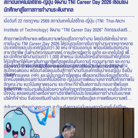
สถาบันเทคโนโลยีไทย-ญี่ปุ่น จัดงาน TNI Career Day 2026 เชื่อมโยง
นักศึกษาสู่โอกาสการทำงานระดับสากล
เมื่อวันที่ 22 กรกฎาคม 2569 สถาบันเทคโนโลยีไทย-ญี่ปุ่น (TNI: Thai-Nichi
Institute of Technology) จัดงาน “TNI Career Day 2026” กิจกรรมส่งเสริม
ศักยภาพนักศึกษาและเตรียมความพร้อมสู่โลกการทำงาน โดยมีบริษัทชั้นนำจาก
ภายในงาน TNI Career Day 2026 ได้รวบรวมโอกาสในการทำงานจากหลากหลาย
ประเทศไทยและประเทศญี่ปุ่นกว่า 30 แห่ง เข้าร่วมออกบูธ พร้อมเปิดรับสมัครงาน
สาขาวิชาชีพ ทั้งด้านวิศวกรรมศาสตร์ การบริหารจัดการ ธุรกิจ และเทคโนโลยี เพื่อ
และนักศึกษาฝึกงานรวมกว่า 1,000 ตำแหน่ง นับเป็นอีกหนึ่งกิจกรรมสำคัญที่ช่วย
ให้นักศึกษาได้ค้นหาเส้นทางอาชีพที่สอดคล้องกับความรู้ ความสามารถ และความ
สร้างโอกาสด้านอาชีพและเชื่อมโยงนักศึกษาสู่ตลาดแรงงานทั้งในประเทศและต่าง
นอกจากนี้ นักศึกษายังได้มีโอกาสพูดคุยและแลกเปลี่ยนประสบการณ์กับฝ่าย
สนใจของตนเอง พร้อมทั้งเปิดมุมมองสู่การทำงานกับองค์กรชั้นนำของญี่ปุ่น ซึ่งเป็น
ประเทศ
ทรัพยากรบุคคล (HR) และผู้ประกอบการโดยตรง เพื่อแลกเปลี่ยนข้อมูลเกี่ยวกับ
อีกหนึ่งจุดเด่นของสถาบันเทคโนโลยีไทย-ญี่ปุ่นในการพัฒนาบุคลากรที่มีศักยภาพใน
ลักษณะงาน แนวโน้มตลาดแรงงาน และทักษะที่จำเป็นต่อการประกอบอาชีพในยุค
ระดับสากล
บรรยากาศภายในงานเต็มไปด้วยความคึกคักจากกิจกรรมพิเศษและของที่ระลึกจาก
ปัจจุบัน ตลอดจนสร้างเครือข่ายทางวิชาชีพที่เป็นประโยชน์ต่อการทำงานในอนาคต
บริษัทที่เข้าร่วม ซึ่งช่วยเสริมสร้างประสบการณ์การเรียนรู้และการเตรียมความพร้อม
สู่เส้นทางอาชีพอย่างครบวงจร สะท้อนถึงความมุ่งมั่นของสถาบันเทคโนโลยีไทย-
ญี่ปุ่นในการเชื่อมโยงภาคการศึกษาเข้ากับภาคอุตสาหกรรม เพื่อผลิตบัณฑิตที่มี
คุณภาพ พร้อมตอบโจทย์ความต้องการของตลาดแรงงาน และก้าวสู่การทำงานใน
ระดับนานาชาติอย่างมั่นใจ