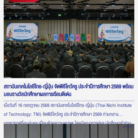
สถาบันเทคโนโลยีไทย-ญี่ปุ่น จัดพิธีไหว้ครู ประจำปีการศึกษา 2569 พร้อม
มอบรางวัลนักศึกษาผลการเรียนดีเด่น
เมื่อวันที่ 16 กรกฎาคม 2569 สถาบันเทคโนโลยีไทย-ญี่ปุ่น (Thai-Nichi Institute
of Technology: TNI) จัดพิธีไหว้ครู ประจำปีการศึกษา 2569 ท่ามกลาง
บรรยากาศที่อบอุ่นและเปี่ยมด้วยความเคารพ โดยมีคณาจารย์และนักศึกษาเข้าร่วม
พิธีอย่างพร้อมเพรียง เพื่อแสดงความกตัญญูต่อครูผู้ประสิทธิ์ประสาทวิชา ภายใน