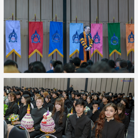
งานยังมีพิธีมอบรางวัลแก่นักศึกษาที่มีผลการเรียนดีเด่น เพื่อยกย่องความตั้งใจ
ความรับผิดชอบ และความมุ่งมั่นในการศึกษา ซึ่งสะท้อนให้เห็นว่าความสำเร็จเกิด
จากการเรียนรู้อย่างต่อเนื่อง ควบคู่กับความพยายามและความมีวินัย กิจกรรมครั้ง
นี้ช่วยสืบสานประเพณีอันดีงาม พร้อมเสริมสร้างความสัมพันธ์ที่ดีระหว่างคณาจารย์
และนักศึกษา ตลอดจนสร้างแรงบันดาลใจให้นักศึกษามุ่งมั่นพัฒนาตนเองต่อไป