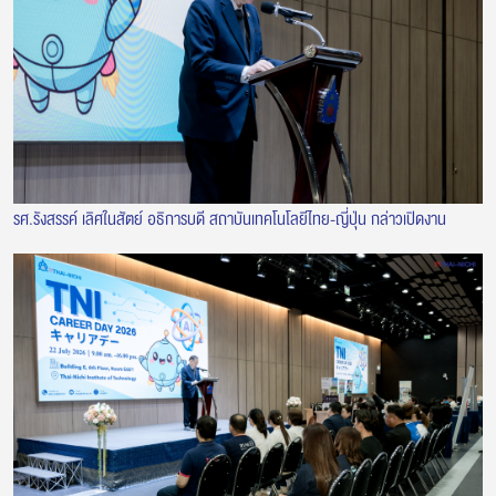
รศ.รังสรรค์ เลิศในสัตย์ อธิการบดี สถาบันเทคโนโลยีไทย-ญี่ปุ่น กล่าวเปิดงาน