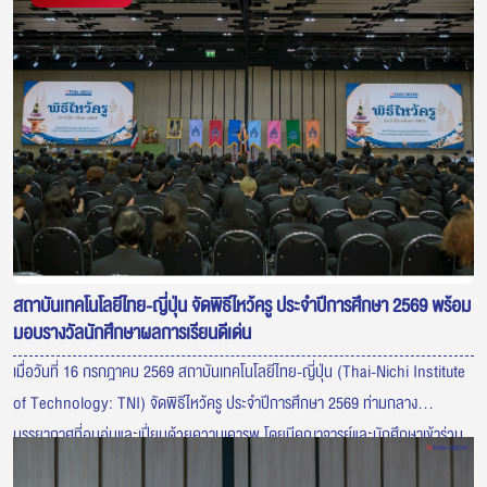
สถาบันเทคโนโลยีไทย-ญี่ปุ่น จัดพิธีไหว้ครู ประจำปีการศึกษา 2569 พร้อม
มอบรางวัลนักศึกษาผลการเรียนดีเด่น
เมื่อวันที่ 16 กรกฎาคม 2569 สถาบันเทคโนโลยีไทย-ญี่ปุ่น (Thai-Nichi Institute
of Technology: TNI) จัดพิธีไหว้ครู ประจำปีการศึกษา 2569 ท่ามกลาง
บรรยากาศที่อบอุ่นและเปี่ยมด้วยความเคารพ โดยมีคณาจารย์และนักศึกษาเข้าร่วม
พิธีอย่างพร้อมเพรียง เพื่อแสดงความกตัญญูต่อครูผู้ประสิทธิ์ประสาทวิชา ภายใน