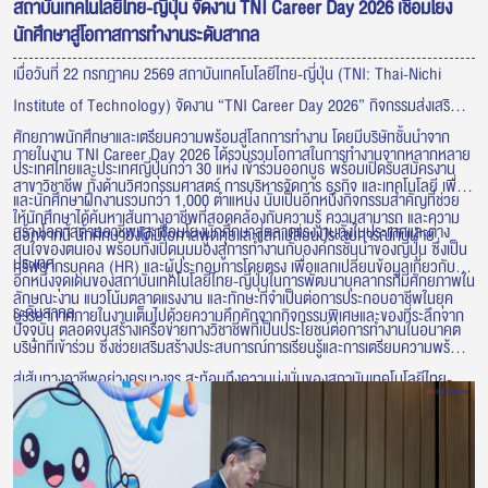
สถาบันเทคโนโลยีไทย-ญี่ปุ่น จัดงาน TNI Career Day 2026 เชื่อมโยง
นักศึกษาสู่โอกาสการทำงานระดับสากล
เมื่อวันที่ 22 กรกฎาคม 2569 สถาบันเทคโนโลยีไทย-ญี่ปุ่น (TNI: Thai-Nichi
Institute of Technology) จัดงาน “TNI Career Day 2026” กิจกรรมส่งเสริม
ศักยภาพนักศึกษาและเตรียมความพร้อมสู่โลกการทำงาน โดยมีบริษัทชั้นนำจาก
ภายในงาน TNI Career Day 2026 ได้รวบรวมโอกาสในการทำงานจากหลากหลาย
ประเทศไทยและประเทศญี่ปุ่นกว่า 30 แห่ง เข้าร่วมออกบูธ พร้อมเปิดรับสมัครงาน
สาขาวิชาชีพ ทั้งด้านวิศวกรรมศาสตร์ การบริหารจัดการ ธุรกิจ และเทคโนโลยี เพื่อ
และนักศึกษาฝึกงานรวมกว่า 1,000 ตำแหน่ง นับเป็นอีกหนึ่งกิจกรรมสำคัญที่ช่วย
ให้นักศึกษาได้ค้นหาเส้นทางอาชีพที่สอดคล้องกับความรู้ ความสามารถ และความ
สร้างโอกาสด้านอาชีพและเชื่อมโยงนักศึกษาสู่ตลาดแรงงานทั้งในประเทศและต่าง
นอกจากนี้ นักศึกษายังได้มีโอกาสพูดคุยและแลกเปลี่ยนประสบการณ์กับฝ่าย
สนใจของตนเอง พร้อมทั้งเปิดมุมมองสู่การทำงานกับองค์กรชั้นนำของญี่ปุ่น ซึ่งเป็น
ประเทศ
ทรัพยากรบุคคล (HR) และผู้ประกอบการโดยตรง เพื่อแลกเปลี่ยนข้อมูลเกี่ยวกับ
อีกหนึ่งจุดเด่นของสถาบันเทคโนโลยีไทย-ญี่ปุ่นในการพัฒนาบุคลากรที่มีศักยภาพใน
ลักษณะงาน แนวโน้มตลาดแรงงาน และทักษะที่จำเป็นต่อการประกอบอาชีพในยุค
ระดับสากล
บรรยากาศภายในงานเต็มไปด้วยความคึกคักจากกิจกรรมพิเศษและของที่ระลึกจาก
ปัจจุบัน ตลอดจนสร้างเครือข่ายทางวิชาชีพที่เป็นประโยชน์ต่อการทำงานในอนาคต
บริษัทที่เข้าร่วม ซึ่งช่วยเสริมสร้างประสบการณ์การเรียนรู้และการเตรียมความพร้อม
สู่เส้นทางอาชีพอย่างครบวงจร สะท้อนถึงความมุ่งมั่นของสถาบันเทคโนโลยีไทย-
ญี่ปุ่นในการเชื่อมโยงภาคการศึกษาเข้ากับภาคอุตสาหกรรม เพื่อผลิตบัณฑิตที่มี
คุณภาพ พร้อมตอบโจทย์ความต้องการของตลาดแรงงาน และก้าวสู่การทำงานใน
ระดับนานาชาติอย่างมั่นใจ