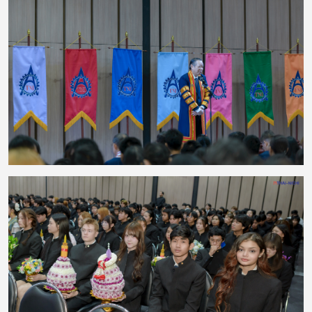
งานยังมีพิธีมอบรางวัลแก่นักศึกษาที่มีผลการเรียนดีเด่น เพื่อยกย่องความตั้งใจ
ความรับผิดชอบ และความมุ่งมั่นในการศึกษา ซึ่งสะท้อนให้เห็นว่าความสำเร็จเกิด
จากการเรียนรู้อย่างต่อเนื่อง ควบคู่กับความพยายามและความมีวินัย กิจกรรมครั้ง
นี้ช่วยสืบสานประเพณีอันดีงาม พร้อมเสริมสร้างความสัมพันธ์ที่ดีระหว่างคณาจารย์
และนักศึกษา ตลอดจนสร้างแรงบันดาลใจให้นักศึกษามุ่งมั่นพัฒนาตนเองต่อไป