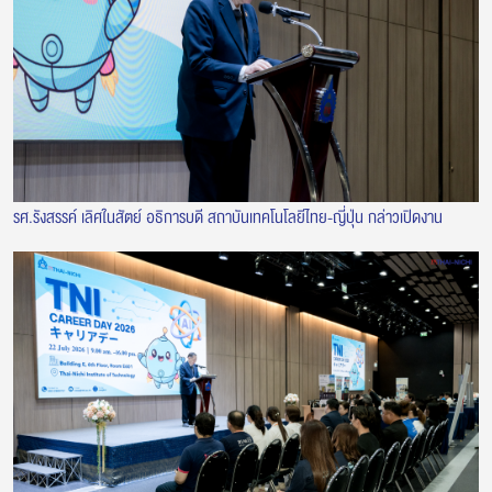
รศ.รังสรรค์ เลิศในสัตย์ อธิการบดี สถาบันเทคโนโลยีไทย-ญี่ปุ่น กล่าวเปิดงาน